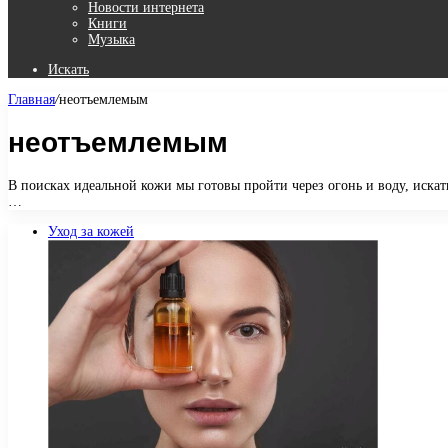
Новости интернета
Книги
Музыка
Искать
Главная
/
неотъемлемым
неотъемлемым
В поисках идеальной кожи мы готовы пройти через огонь и воду, иска
…
Уход за кожей