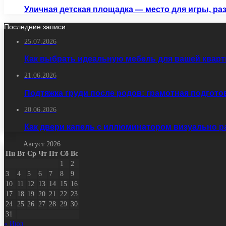
Уличная детская площадка — место для игры, р
Последние записи
25.07.2026
Как выбрать идеальную мебель для вашей кварт
21.06.2026
Подтяжка груди после родов: грамотная подгото
20.06.2026
Как двери капель с иллюминатором визуально 
Август 2026
Пн
Вт
Ср
Чт
Пт
Сб
Вс
1
2
3
4
5
6
7
8
9
10
11
12
13
14
15
16
17
18
19
20
21
22
23
24
25
26
27
28
29
30
31
« Июл