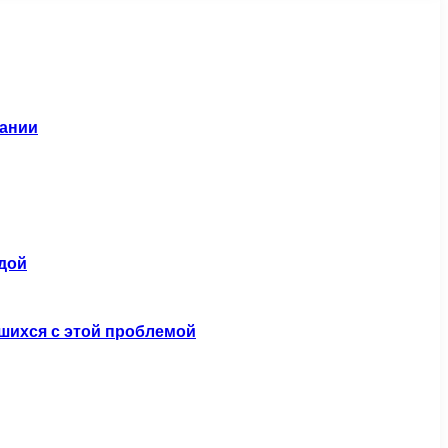
мании
одой
вшихся с этой проблемой