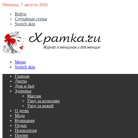
Пятница, 7 августа 2026
Войти
Случайная статья
Switch skin
Меню
Switch skin
Главная
Диеты
Дом и быт
Здоровье
Массаж
Уход за волосами
Уход за кожей
О детях
Мода
Кулинария
Отдых
Психология
Прочее