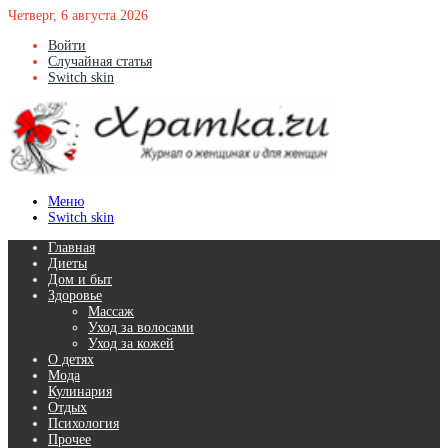
Четверг, 6 августа 2026
Войти
Случайная статья
Switch skin
Меню
Switch skin
Главная
Диеты
Дом и быт
Здоровье
Массаж
Уход за волосами
Уход за кожей
О детях
Мода
Кулинария
Отдых
Психология
Прочее