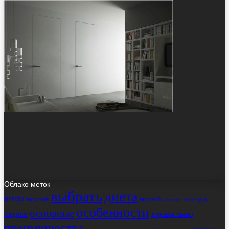
Облако меток
выбрать
диета
виды
методы
вкусный
игровой
лучшие
особенности
основные
правильно
модные
преимущества