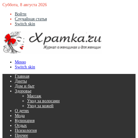
Суббота, 8 августа 2026
Войти
Случайная статья
Switch skin
Меню
Switch skin
Главная
Диеты
Дом и быт
Здоровье
Массаж
Уход за волосами
Уход за кожей
О детях
Мода
Кулинария
Отдых
Психология
Прочее