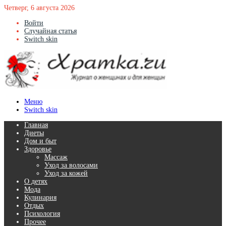
Четверг, 6 августа 2026
Войти
Случайная статья
Switch skin
Меню
Switch skin
Главная
Диеты
Дом и быт
Здоровье
Массаж
Уход за волосами
Уход за кожей
О детях
Мода
Кулинария
Отдых
Психология
Прочее