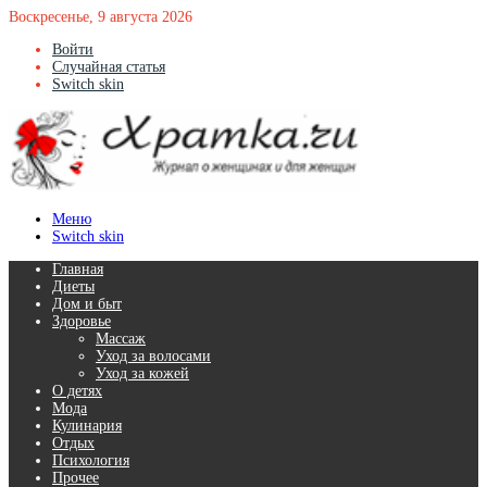
Воскресенье, 9 августа 2026
Войти
Случайная статья
Switch skin
Меню
Switch skin
Главная
Диеты
Дом и быт
Здоровье
Массаж
Уход за волосами
Уход за кожей
О детях
Мода
Кулинария
Отдых
Психология
Прочее