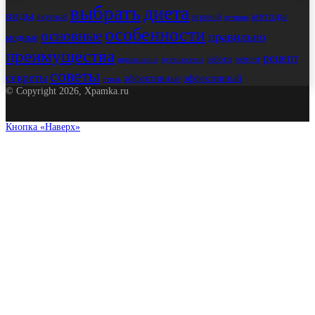
выбрать
диета
виды
методы
вкусный
игровой
лучшие
особенности
основные
правильно
модные
преимущества
рецепт
работы
ремонт
применение
путешествие
советы
секреты
эффективные
эффективный
стиль
© Copyright 2026, Xpamka.ru
Кнопка «Наверх»