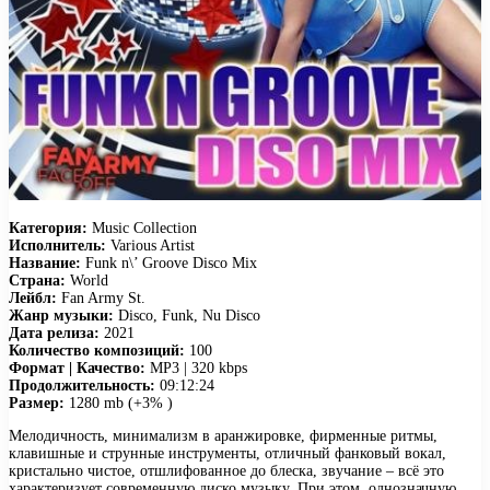
Категория:
Music Collection
Исполнитель:
Various Artist
Название:
Funk n\’ Groove Disco Mix
Страна:
World
Лейбл:
Fan Army St.
Жанр музыки:
Disco, Funk, Nu Disco
Дата релиза:
2021
Количество композиций:
100
Формат | Качество:
MP3 | 320 kbps
Продолжительность:
09:12:24
Размер:
1280 mb (+3% )
Мелодичность, минимализм в аранжировке, фирменные ритмы,
клавишные и струнные инструменты, отличный фанковый вокал,
кристально чистое, отшлифованное до блеска, звучание – всё это
характеризует современную диско музыку. При этом, однозначную