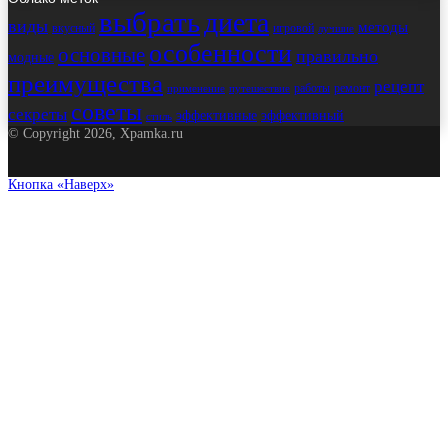
выбрать
диета
виды
методы
вкусный
игровой
лучшие
особенности
основные
правильно
модные
преимущества
рецепт
работы
ремонт
применение
путешествие
советы
секреты
эффективные
эффективный
стиль
© Copyright 2026, Xpamka.ru
Кнопка «Наверх»