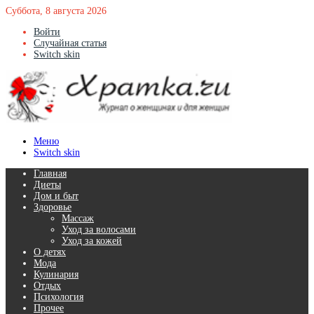
Суббота, 8 августа 2026
Войти
Случайная статья
Switch skin
Меню
Switch skin
Главная
Диеты
Дом и быт
Здоровье
Массаж
Уход за волосами
Уход за кожей
О детях
Мода
Кулинария
Отдых
Психология
Прочее