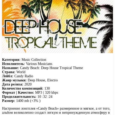
Категория:
Music Collection
Исполнитель:
Various Musicians
Название:
Candy Beach: Deep House Tropical Theme
Страна:
World
Лейбл:
Candy Radio
Жанр музыки:
Deep House, Electro
Дата релиза:
2020
Количество композиций:
130
Формат | Качество:
MP3 | 320 kbps
Продолжительность:
10 :32 :24
Размер:
1400 mb (+3% )
Настроение лонгплея «Candy Beach» размеренное и мягкое, а от того,
альбом великолепно создаст легкую и непринужденную атмосферу в