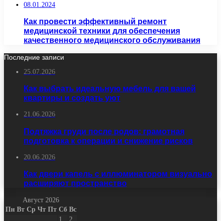
08.01.2024
Как провести эффективный ремонт
медицинской техники для обеспечения
качественного медицинского обслуживания
Последние записи
25.07.2026
Как выбрать идеальную мебель для вашей
квартиры и создать уют
21.06.2026
Подтяжка груди после родов: грамотная
подготовка к операции и снижение рисков
20.06.2026
Как двери капель с иллюминатором визуально
расширяют пространство
Август 2026
Пн
Вт
Ср
Чт
Пт
Сб
Вс
1
2