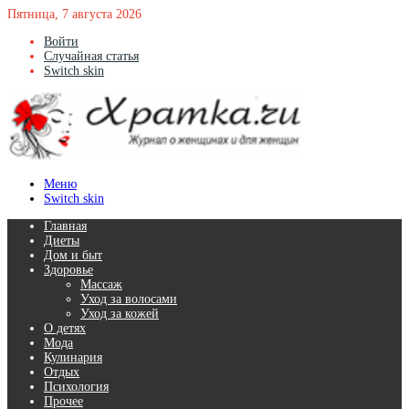
Пятница, 7 августа 2026
Войти
Случайная статья
Switch skin
Меню
Switch skin
Главная
Диеты
Дом и быт
Здоровье
Массаж
Уход за волосами
Уход за кожей
О детях
Мода
Кулинария
Отдых
Психология
Прочее