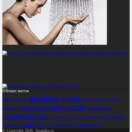
Облако меток
выбрать
диета
виды
методы
вкусный
игровой
лучшие
особенности
основные
правильно
модные
преимущества
рецепт
работы
ремонт
применение
путешествие
советы
секреты
эффективные
эффективный
стиль
© Copyright 2026, Xpamka.ru