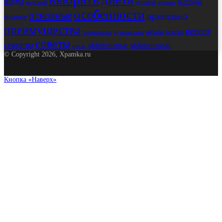
виды
методы
вкусный
игровой
лучшие
особенности
основные
правильно
модные
преимущества
рецепт
работы
ремонт
применение
путешествие
советы
секреты
эффективные
эффективный
стиль
© Copyright 2026, Xpamka.ru
Кнопка «Наверх»