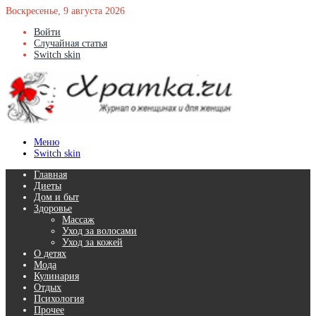
Воскресенье, 9 августа 2026
Войти
Случайная статья
Switch skin
Меню
Switch skin
Главная
Диеты
Дом и быт
Здоровье
Массаж
Уход за волосами
Уход за кожей
О детях
Мода
Кулинария
Отдых
Психология
Прочее