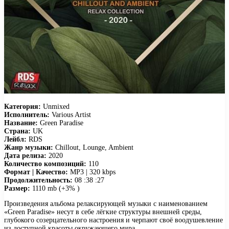
Категория:
Unmixed
Исполнитель:
Various Artist
Название:
Green Paradise
Страна:
UK
Лейбл:
RDS
Жанр музыки:
Chillout, Lounge, Ambient
Дата релиза:
2020
Количество композиций:
110
Формат | Качество:
MP3 | 320 kbps
Продолжительность:
08 :38 :27
Размер:
1110 mb (+3% )
Произведения альбома релаксирующей музыки с наименованием
«Green Paradise» несут в себе лёгкие структуры внешней среды,
глубокого созерцательного настроения и черпают своё воодушевление
из доступной красоты окружающего мира.