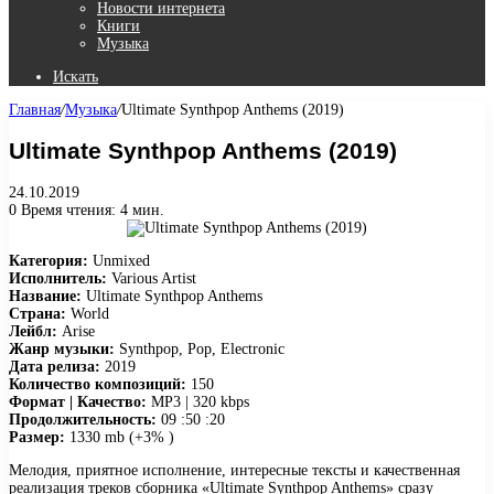
Новости интернета
Книги
Музыка
Искать
Главная
/
Музыка
/
Ultimate Synthpop Anthems (2019)
Ultimate Synthpop Anthems (2019)
24.10.2019
0
Время чтения: 4 мин.
Категория:
Unmixed
Исполнитель:
Various Artist
Название:
Ultimate Synthpop Anthems
Страна:
World
Лейбл:
Arise
Жанр музыки:
Synthpop, Pop, Electronic
Дата релиза:
2019
Количество композиций:
150
Формат | Качество:
MP3 | 320 kbps
Продолжительность:
09 :50 :20
Размер:
1330 mb (+3% )
Мелодия, приятное исполнение, интересные тексты и качественная
реализация треков сборника «Ultimate Synthpop Anthems» сразу