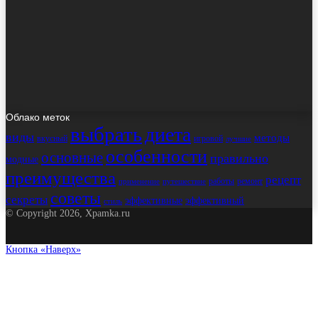
Облако меток
выбрать
диета
виды
методы
вкусный
игровой
лучшие
особенности
основные
правильно
модные
преимущества
рецепт
работы
ремонт
применение
путешествие
советы
секреты
эффективные
эффективный
стиль
© Copyright 2026, Xpamka.ru
Кнопка «Наверх»