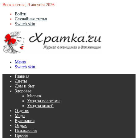
Воскресенье, 9 августа 2026
Войти
Случайная статья
Switch skin
Меню
Switch skin
Главная
Диеты
Дом и быт
Здоровье
Массаж
Уход за волосами
Уход за кожей
О детях
Мода
Кулинария
Отдых
Психология
Прочее