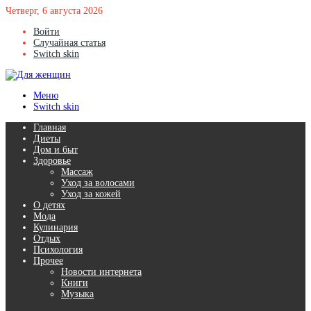
Четверг, 6 августа 2026
Войти
Случайная статья
Switch skin
Меню
Switch skin
Главная
Диеты
Дом и быт
Здоровье
Массаж
Уход за волосами
Уход за кожей
О детях
Мода
Кулинария
Отдых
Психология
Прочее
Новости интернета
Книги
Музыка