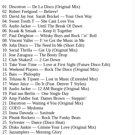
01. Discotron — De La Disco (Original Mix)
02. Robert Feelgood — Believe!
03. David Jay feat. Sarah Brickel — Your Own Way
04. Sweet Tooth T — She Cant Love You
05. Audio Jacker — Until The Break Of Dawn
06. Kraak & Smaak — Keep It Together
07. Paul Deighton — Whisky Boys and Rock \’n\’ Roll
08. Vincent Valler — I\’ve Got the Music in Me
09. John Disco — The Need In Me (Short Edit)
10. Serial Thrilla — Get Up (Original Mix)
11. Jose Zaragoza — The Booty Drop
12. Club ShakerZ — 2 Get Down
13. Take Your Time — Love at First Sight (Future Disco Edit)
14. Weekend Players — Rock The Disco (Original Mix)
15. Baio — Philosphy
16. Telussa & Tijssen — Lost in Music (Extended Mix)
17. Water Juice — Do It (Feat. Denver T Styles)
18. Audio Jacker — 12 AM Boogie (Original Mix)
19. Paul aus Berlin — One Single Day
20. Amp Fiddler feat. Dames Brown — Steppin\’
21. Discotron — Waiting 4 You (Original Mix)
22. COEO — Mydonna
23. Inusa Dawuda — Saxitude
24. Phunk Rockerz — Rock The Funky Beats
25. Sylvester — Dance (Disco Heat)
26. Disko Junkie — Gimme Your Love (Original Mix)
27. Jazzamplers — Morning Glory