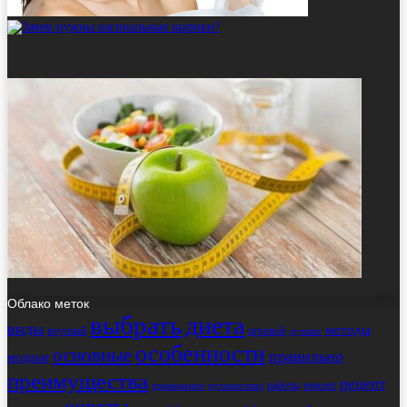
Облако меток
выбрать
диета
виды
методы
вкусный
игровой
лучшие
особенности
основные
правильно
модные
преимущества
рецепт
работы
ремонт
применение
путешествие
советы