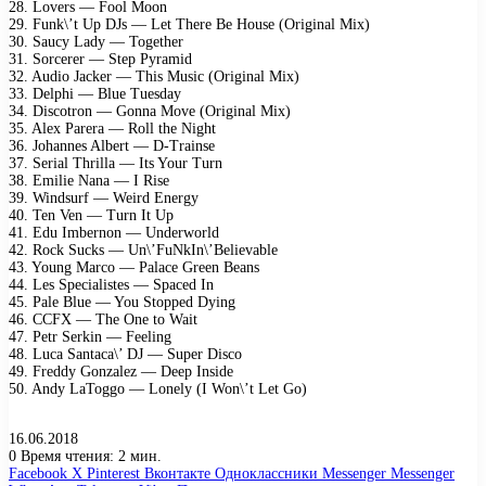
28. Lovers — Fool Moon
29. Funk\’t Up DJs — Let There Be House (Original Mix)
30. Saucy Lady — Together
31. Sorcerer — Step Pyramid
32. Audio Jacker — This Music (Original Mix)
33. Delphi — Blue Tuesday
34. Discotron — Gonna Move (Original Mix)
35. Alex Parera — Roll the Night
36. Johannes Albert — D-Trainse
37. Serial Thrilla — Its Your Turn
38. Emilie Nana — I Rise
39. Windsurf — Weird Energy
40. Ten Ven — Turn It Up
41. Edu Imbernon — Underworld
42. Rock Sucks — Un\’FuNkIn\’Believable
43. Young Marco — Palace Green Beans
44. Les Specialistes — Spaced In
45. Pale Blue — You Stopped Dying
46. CCFX — The One to Wait
47. Petr Serkin — Feeling
48. Luca Santaca\’ DJ — Super Disco
49. Freddy Gonzalez — Deep Inside
50. Andy LaToggo — Lonely (I Won\’t Let Go)
16.06.2018
0
Время чтения: 2 мин.
Facebook
X
Pinterest
Вконтакте
Одноклассники
Messenger
Messenger