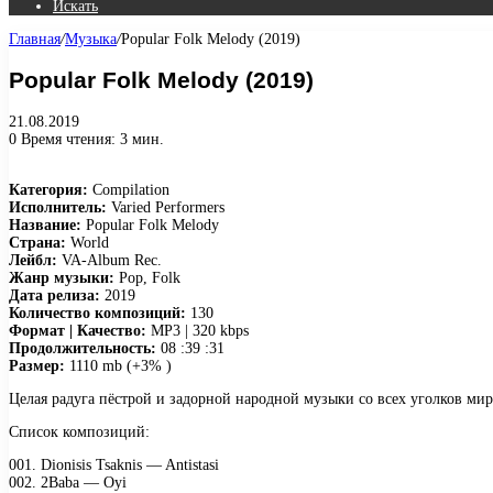
Искать
Главная
/
Музыка
/
Popular Folk Melody (2019)
Popular Folk Melody (2019)
21.08.2019
0
Время чтения: 3 мин.
Категория:
Compilation
Исполнитель:
Varied Performers
Название:
Popular Folk Melody
Страна:
World
Лейбл:
VA-Album Rec.
Жанр музыки:
Pop, Folk
Дата релиза:
2019
Количество композиций:
130
Формат | Качество:
MP3 | 320 kbps
Продолжительность:
08 :39 :31
Размер:
1110 mb (+3% )
Целая радуга пёстрой и задорной народной музыки со всех уголков мира
Список композиций:
001. Diоnisis Tsаknis — Antistаsi
002. 2Bаbа — Oyi