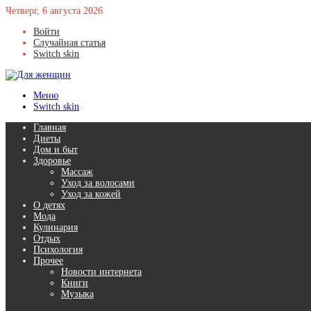
Четверг, 6 августа 2026
Войти
Случайная статья
Switch skin
Меню
Switch skin
Главная
Диеты
Дом и быт
Здоровье
Массаж
Уход за волосами
Уход за кожей
О детях
Мода
Кулинария
Отдых
Психология
Прочее
Новости интернета
Книги
Музыка