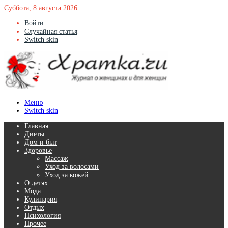
Суббота, 8 августа 2026
Войти
Случайная статья
Switch skin
Меню
Switch skin
Главная
Диеты
Дом и быт
Здоровье
Массаж
Уход за волосами
Уход за кожей
О детях
Мода
Кулинария
Отдых
Психология
Прочее