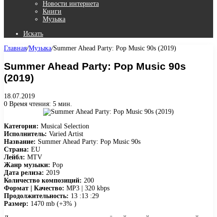
Новости интернета
Книги
Музыка
Искать
Главная
/
Музыка
/
Summer Ahead Party: Pop Music 90s (2019)
Summer Ahead Party: Pop Music 90s
(2019)
18.07.2019
0
Время чтения: 5 мин.
Категория:
Musical Selection
Исполнитель:
Varied Artist
Название:
Summer Ahead Party: Pop Music 90s
Страна:
EU
Лейбл:
MTV
Жанр музыки:
Pop
Дата релиза:
2019
Количество композиций:
200
Формат | Качество:
MP3 | 320 kbps
Продолжительность:
13 :13 :29
Размер:
1470 mb (+3% )