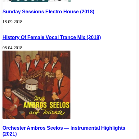
Sunday Sessions Electro House (2018)
18.09.2018
History Of Female Vocal Trance Mix (2018)
08.04.2018
Orсhеstеr Ambrоs Sееlоs — Instrumental Highlights
(2021)