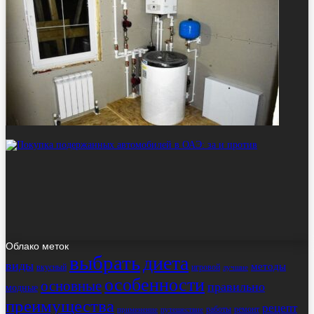
Облако меток
выбрать
диета
виды
методы
вкусный
игровой
лучшие
особенности
основные
правильно
модные
преимущества
рецепт
работы
ремонт
применение
путешествие