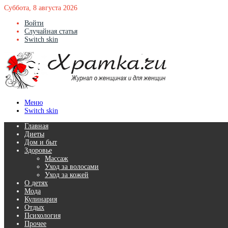
Суббота, 8 августа 2026
Войти
Случайная статья
Switch skin
Меню
Switch skin
Главная
Диеты
Дом и быт
Здоровье
Массаж
Уход за волосами
Уход за кожей
О детях
Мода
Кулинария
Отдых
Психология
Прочее