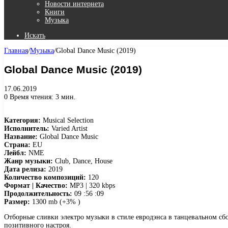
Новости интернета
Книги
Музыка
Искать
Главная
/
Музыка
/
Global Dance Music (2019)
Global Dance Music (2019)
17.06.2019
0
Время чтения: 3 мин.
Категория:
Musical Selection
Исполнитель:
Varied Artist
Название:
Global Dance Music
Страна:
EU
Лейбл:
NME
Жанр музыки:
Club, Dance, House
Дата релиза:
2019
Количество композиций:
120
Формат | Качество:
MP3 | 320 kbps
Продолжительность:
09 :56 :09
Размер:
1300 mb (+3% )
Отборные сливки электро музыки в стиле евродэнса в танцевальном сб
позитивного настроя.