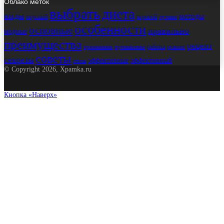
Облако меток
выбрать
диета
виды
методы
вкусный
игровой
лучшие
особенности
основные
правильно
модные
преимущества
рецепт
работы
ремонт
применение
путешествие
советы
секреты
эффективные
эффективный
стиль
© Copyright 2026, Xpamka.ru
Кнопка «Наверх»