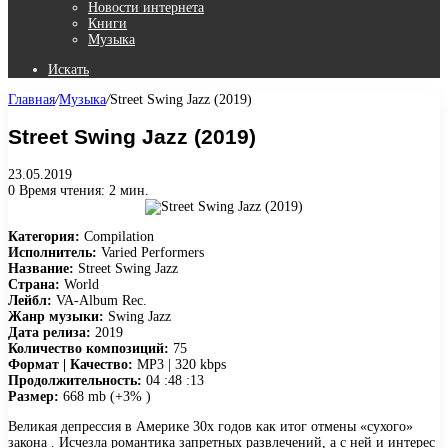
Новости интернета
Книги
Музыка
Искать
Главная
/
Музыка
/
Street Swing Jazz (2019)
Street Swing Jazz (2019)
23.05.2019
0
Время чтения: 2 мин.
Категория:
Compilation
Исполнитель:
Varied Performers
Название:
Street Swing Jazz
Страна:
World
Лейбл:
VA-Album Rec.
Жанр музыки:
Swing Jazz
Дата релиза:
2019
Количество композиций:
75
Формат | Качество:
MP3 | 320 kbps
Продолжительность:
04 :48 :13
Размер:
668 mb (+3% )
Великая депрессия в Америке 30х годов как итог отмены «сухого»
закона . Исчезла романтика запретных развлечений, а с ней и интерес