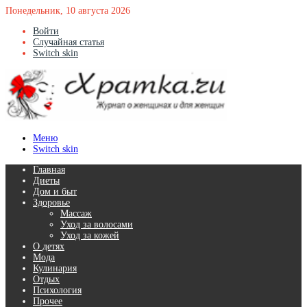
Понедельник, 10 августа 2026
Войти
Случайная статья
Switch skin
Меню
Switch skin
Главная
Диеты
Дом и быт
Здоровье
Массаж
Уход за волосами
Уход за кожей
О детях
Мода
Кулинария
Отдых
Психология
Прочее