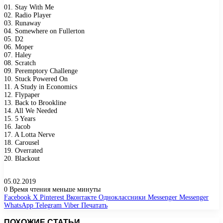
01. Stay With Me
02. Radio Player
03. Runaway
04. Somewhere on Fullerton
05. D2
06. Moper
07. Haley
08. Scratch
09. Peremptory Challenge
10. Stuck Powered On
11. A Study in Economics
12. Flypaper
13. Back to Brookline
14. All We Needed
15. 5 Years
16. Jacob
17. A Lotta Nerve
18. Carousel
19. Overrated
20. Blackout
05.02.2019
0
Время чтения меньше минуты
Facebook
X
Pinterest
Вконтакте
Одноклассники
Messenger
Messenger
WhatsApp
Telegram
Viber
Печатать
ПОХОЖИЕ СТАТЬИ