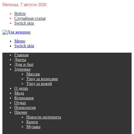
Пятница, 7 августа 2026
Войти
Случайная статья
Switch skin
Меню
Switch skin
Главная
Диеты
Дом и быт
Здоровье
Массаж
Уход за волосами
Уход за кожей
О детях
Мода
Кулинария
Отдых
Психология
Прочее
Новости интернета
Книги
Музыка