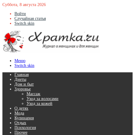
Суббота, 8 августа 2026
Войти
Случайная статья
Switch skin
Меню
Switch skin
Главная
Диеты
Дом и быт
Здоровье
Массаж
Уход за волосами
Уход за кожей
О детях
Мода
Кулинария
Отдых
Психология
Прочее