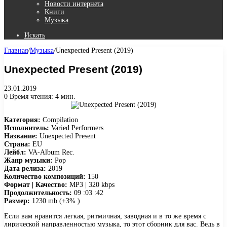
Новости интернета
Книги
Музыка
Искать
Главная
/
Музыка
/
Unexpected Present (2019)
Unexpected Present (2019)
23.01.2019
0
Время чтения: 4 мин.
Категория:
Compilation
Исполнитель:
Varied Performers
Название:
Unexpected Present
Страна:
EU
Лейбл:
VA-Album Rec.
Жанр музыки:
Pop
Дата релиза:
2019
Количество композиций:
150
Формат | Качество:
MP3 | 320 kbps
Продолжительность:
09 :03 :42
Размер:
1230 mb (+3% )
Если вам нравится легкая, ритмичная, заводная и в то же время с
лирической направленностью музыка, то этот сборник для вас. Ведь в