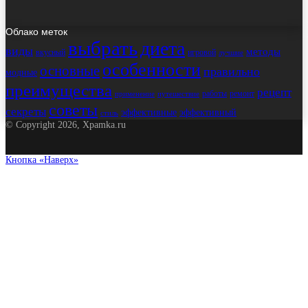
Облако меток
выбрать
диета
виды
методы
вкусный
игровой
лучшие
особенности
основные
правильно
модные
преимущества
рецепт
работы
ремонт
применение
путешествие
советы
секреты
эффективные
эффективный
стиль
© Copyright 2026, Xpamka.ru
Кнопка «Наверх»