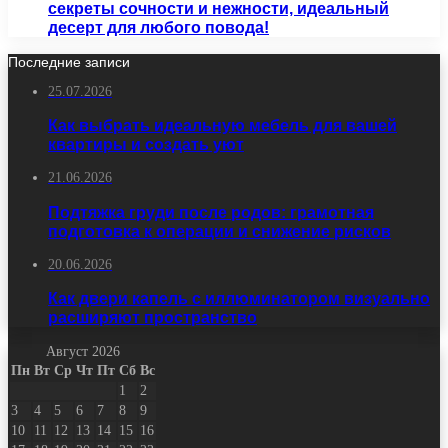
секреты сочности и нежности, идеальный
десерт для любого повода!
Последние записи
25.07.2026
Как выбрать идеальную мебель для вашей
квартиры и создать уют
21.06.2026
Подтяжка груди после родов: грамотная
подготовка к операции и снижение рисков
20.06.2026
Как двери капель с иллюминатором визуально
расширяют пространство
Август 2026
Пн
Вт
Ср
Чт
Пт
Сб
Вс
1
2
3
4
5
6
7
8
9
10
11
12
13
14
15
16