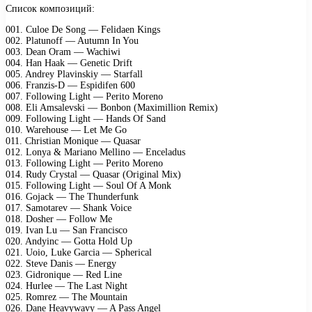
Список композиций:
001. Culoe De Song — Felidaen Kings
002. Platunoff — Autumn In You
003. Dean Oram — Wachiwi
004. Han Haak — Genetic Drift
005. Andrey Plavinskiy — Starfall
006. Franzis-D — Espidifen 600
007. Following Light — Perito Moreno
008. Eli Amsalevski — Bonbon (Maximillion Remix)
009. Following Light — Hands Of Sand
010. Warehouse — Let Me Go
011. Christian Monique — Quasar
012. Lonya & Mariano Mellino — Enceladus
013. Following Light — Perito Moreno
014. Rudy Crystal — Quasar (Original Mix)
015. Following Light — Soul Of A Monk
016. Gojack — The Thunderfunk
017. Samotarev — Shank Voice
018. Dosher — Follow Me
019. Ivan Lu — San Francisco
020. Andyinc — Gotta Hold Up
021. Uoio, Luke Garcia — Spherical
022. Steve Danis — Energy
023. Gidronique — Red Line
024. Hurlee — The Last Night
025. Romrez — The Mountain
026. Dane Heavywavy — A Pass Angel