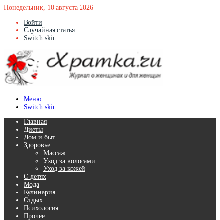
Понедельник, 10 августа 2026
Войти
Случайная статья
Switch skin
Меню
Switch skin
Главная
Диеты
Дом и быт
Здоровье
Массаж
Уход за волосами
Уход за кожей
О детях
Мода
Кулинария
Отдых
Психология
Прочее