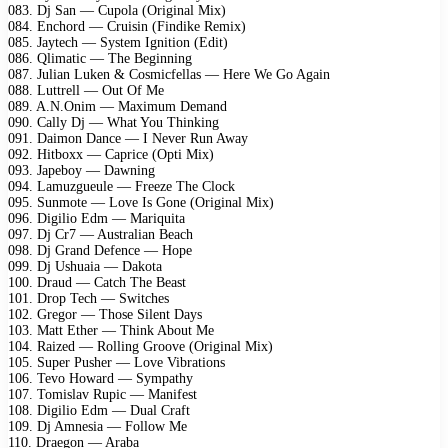
083. Dj San — Cupola (Original Mix)
084. Enchord — Cruisin (Findike Remix)
085. Jaytech — System Ignition (Edit)
086. Qlimatic — The Beginning
087. Julian Luken & Cosmicfellas — Here We Go Again
088. Luttrell — Out Of Me
089. A.N.Onim — Maximum Demand
090. Cally Dj — What You Thinking
091. Daimon Dance — I Never Run Away
092. Hitboxx — Caprice (Opti Mix)
093. Japeboy — Dawning
094. Lamuzgueule — Freeze The Clock
095. Sunmote — Love Is Gone (Original Mix)
096. Digilio Edm — Mariquita
097. Dj Cr7 — Australian Beach
098. Dj Grand Defence — Hope
099. Dj Ushuaia — Dakota
100. Draud — Catch The Beast
101. Drop Tech — Switches
102. Gregor — Those Silent Days
103. Matt Ether — Think About Me
104. Raized — Rolling Groove (Original Mix)
105. Super Pusher — Love Vibrations
106. Tevo Howard — Sympathy
107. Tomislav Rupic — Manifest
108. Digilio Edm — Dual Craft
109. Dj Amnesia — Follow Me
110. Draegon — Araba