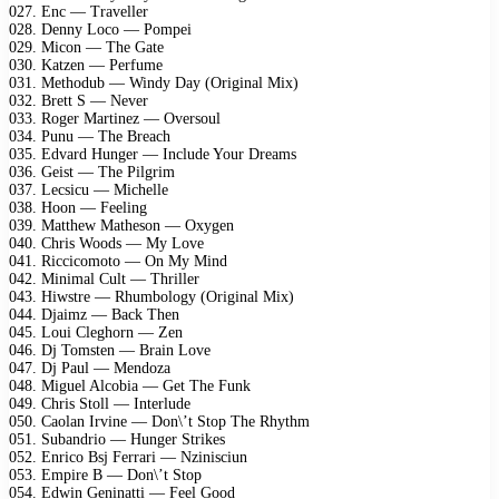
027. Enc — Traveller
028. Denny Loco — Pompei
029. Micon — The Gate
030. Katzen — Perfume
031. Methodub — Windy Day (Original Mix)
032. Brett S — Never
033. Roger Martinez — Oversoul
034. Punu — The Breach
035. Edvard Hunger — Include Your Dreams
036. Geist — The Pilgrim
037. Lecsicu — Michelle
038. Hoon — Feeling
039. Matthew Matheson — Oxygen
040. Chris Woods — My Love
041. Riccicomoto — On My Mind
042. Minimal Cult — Thriller
043. Hiwstre — Rhumbology (Original Mix)
044. Djaimz — Back Then
045. Loui Cleghorn — Zen
046. Dj Tomsten — Brain Love
047. Dj Paul — Mendoza
048. Miguel Alcobia — Get The Funk
049. Chris Stoll — Interlude
050. Caolan Irvine — Don\’t Stop The Rhythm
051. Subandrio — Hunger Strikes
052. Enrico Bsj Ferrari — Nzinisciun
053. Empire B — Don\’t Stop
054. Edwin Geninatti — Feel Good