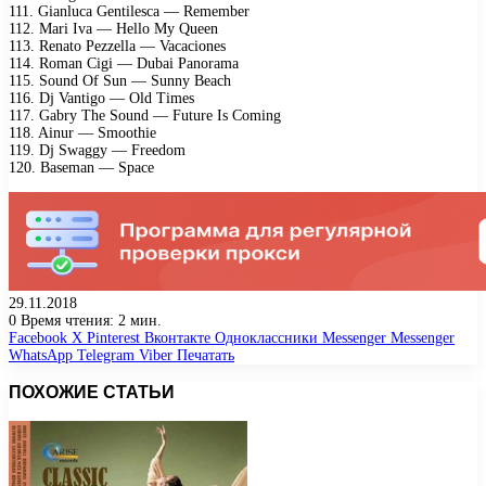
111. Gianluca Gentilesca — Remember
112. Mari Iva — Hello My Queen
113. Renato Pezzella — Vacaciones
114. Roman Cigi — Dubai Panorama
115. Sound Of Sun — Sunny Beach
116. Dj Vantigo — Old Times
117. Gabry The Sound — Future Is Coming
118. Ainur — Smoothie
119. Dj Swaggy — Freedom
120. Baseman — Space
29.11.2018
0
Время чтения: 2 мин.
Facebook
X
Pinterest
Вконтакте
Одноклассники
Messenger
Messenger
WhatsApp
Telegram
Viber
Печатать
ПОХОЖИЕ СТАТЬИ