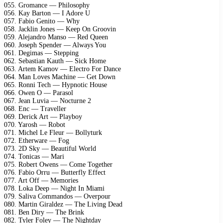
055. Gromance — Philosophy
056. Kay Barton — I Adore U
057. Fabio Genito — Why
058. Jacklin Jones — Keep On Groovin
059. Alejandro Manso — Red Queen
060. Joseph Spender — Always You
061. Degimas — Stepping
062. Sebastian Kauth — Sick Home
063. Artem Kamov — Electro For Dance
064. Man Loves Machine — Get Down
065. Ronni Tech — Hypnotic House
066. Owen O — Parasol
067. Jean Luvia — Nocturne 2
068. Enc — Traveller
069. Derick Art — Playboy
070. Yarosh — Robot
071. Michel Le Fleur — Bollyturk
072. Etherware — Fog
073. 2D Sky — Beautiful World
074. Tonicas — Mari
075. Robert Owens — Come Together
076. Fabio Orru — Butterfly Effect
077. Art Off — Memories
078. Loka Deep — Night In Miami
079. Saliva Commandos — Overpour
080. Martin Giraldez — The Living Dead
081. Ben Diry — The Brink
082. Tyler Foley — The Nightday