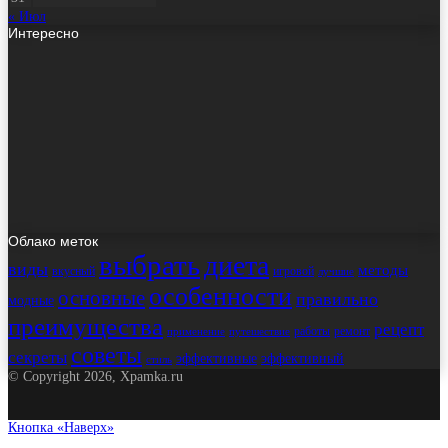
« Июл
Интересно
Облако меток
выбрать
диета
виды
методы
вкусный
игровой
лучшие
особенности
основные
правильно
модные
преимущества
рецепт
работы
ремонт
применение
путешествие
советы
секреты
эффективные
эффективный
стиль
© Copyright 2026, Xpamka.ru
Кнопка «Наверх»