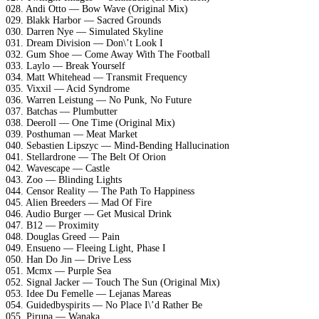
028. Andi Otto — Bow Wave (Original Mix)
029. Blakk Harbor — Sacred Grounds
030. Darren Nye — Simulated Skyline
031. Dream Division — Don\’t Look I
032. Gum Shoe — Come Away With The Football
033. Laylo — Break Yourself
034. Matt Whitehead — Transmit Frequency
035. Vixxil — Acid Syndrome
036. Warren Leistung — No Punk, No Future
037. Batchas — Plumbutter
038. Deeroll — One Time (Original Mix)
039. Posthuman — Meat Market
040. Sebastien Lipszyc — Mind-Bending Hallucination
041. Stellardrone — The Belt Of Orion
042. Wavescape — Castle
043. Zoo — Blinding Lights
044. Censor Reality — The Path To Happiness
045. Alien Breeders — Mad Of Fire
046. Audio Burger — Get Musical Drink
047. B12 — Proximity
048. Douglas Greed — Pain
049. Ensueno — Fleeing Light, Phase I
050. Han Do Jin — Drive Less
051. Mcmx — Purple Sea
052. Signal Jacker — Touch The Sun (Original Mix)
053. Idee Du Femelle — Lejanas Mareas
054. Guidedbyspirits — No Place I\’d Rather Be
055. Pirupa — Wanaka