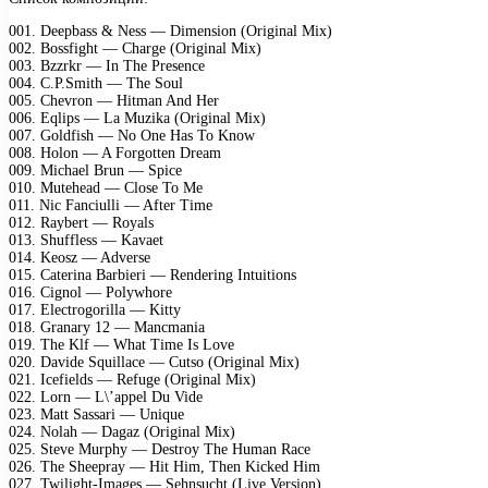
001. Deepbass & Ness — Dimension (Original Mix)
002. Bossfight — Charge (Original Mix)
003. Bzzrkr — In The Presence
004. C.P.Smith — The Soul
005. Chevron — Hitman And Her
006. Eqlips — La Muzika (Original Mix)
007. Goldfish — No One Has To Know
008. Holon — A Forgotten Dream
009. Michael Brun — Spice
010. Mutehead — Close To Me
011. Nic Fanciulli — After Time
012. Raybert — Royals
013. Shuffless — Kavaet
014. Keosz — Adverse
015. Caterina Barbieri — Rendering Intuitions
016. Cignol — Polywhore
017. Electrogorilla — Kitty
018. Granary 12 — Mancmania
019. The Klf — What Time Is Love
020. Davide Squillace — Cutso (Original Mix)
021. Icefields — Refuge (Original Mix)
022. Lorn — L\’appel Du Vide
023. Matt Sassari — Unique
024. Nolah — Dagaz (Original Mix)
025. Steve Murphy — Destroy The Human Race
026. The Sheepray — Hit Him, Then Kicked Him
027. Twilight-Images — Sehnsucht (Live Version)