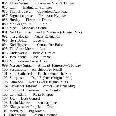
084. Three Women In Charge — Mix Of Things
085. Calm — Ending Of Summer
086. Thejraffquaver — Convulsed Agonidae
087. Zrgucciongrave — Plesiosaur Hypoxis
088. Huxley — Electronic Drums
089. Mc Gregori Full — Ridin
090. Meo — Monday\’s Coma
091. Neil Landstrumm — Dx Madness (Original Mix)
092. Flarglelegato — Nugas Relegation
093. Herr Doktor — Legend
094. Kickflipzpcont — Counterfire Balsa
095. The Astro Music — Love
096. Underworld — Bells & Circles
097. Jaco1Scont — Ame Rumble
098. Mc Lewis — Come Alive
099. Mercury Signal — At Least Tomorrow\’s Friday
100. Peruzmolto — Amphibology Recall
101. Spite Cathedral — Further From The Sun
102. Storyinsoil — Dual Fighter (Original Mix)
103. Dino Sor — Next Level (Original Mix)
104. Alexander Tarasov — Winter (Original Mix)
105. Comfort Crusade — Super Comfy
106. Connettfifth — Keats Priapus
107. Joy. — Lose Control
108. Justin Maxwell — Bananaphone
109. Klangstrahler Projekt — Come
110. Momajay — Big Moma
111. Pitchnually — Flotsam Unwiped