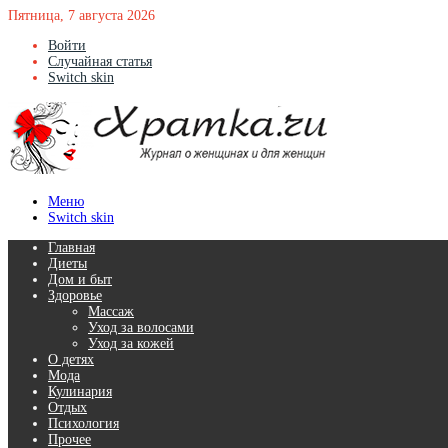
Пятница, 7 августа 2026
Войти
Случайная статья
Switch skin
Меню
Switch skin
Главная
Диеты
Дом и быт
Здоровье
Массаж
Уход за волосами
Уход за кожей
О детях
Мода
Кулинария
Отдых
Психология
Прочее