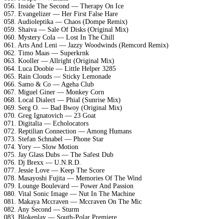
056. Inside The Second — Therapy On Ice
057. Evangelizer — Her First False Hare
058. Audioleptika — Chaos (Dompe Remix)
059. Shaiva — Sale Of Disks (Original Mix)
060. Mystery Cola — Lost In The Chill
061. Arts And Leni — Jazzy Woodwinds (Remcord Remix)
062. Timo Maas — Superkrnk
063. Kooller — Allright (Original Mix)
064. Luca Doobie — Little Helper 3285
065. Rain Clouds — Sticky Lemonade
066. Samo & Co — Ageha Club
067. Miguel Giner — Monkey Corn
068. Local Dialect — Phial (Sunrise Mix)
069. Serg O. — Bad Bwoy (Original Mix)
070. Greg Ignatovich — 23 Goat
071. Digitalia — Echolocators
072. Reptilian Connection — Among Humans
073. Stefan Schnabel — Phone Star
074. Yory — Slow Motion
075. Jay Glass Dubs — The Safest Dub
076. Dj Brexx — U.N.R.D.
077. Jessie Love — Keep The Score
078. Masayoshi Fujita — Memories Of The Wind
079. Lounge Boulevard — Power And Passion
080. Vital Sonic Image — Nut In The Machine
081. Makaya Mccraven — Mccraven On The Mic
082. Any Second — Sturm
083. Blokeplay — South-Polar Premiere