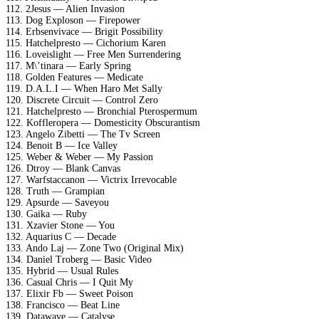
112. 2Jesus — Alien Invasion
113. Dog Exploson — Firepower
114. Erbsenvivace — Brigit Possibility
115. Hatchelpresto — Cichorium Karen
116. Loveislight — Free Men Surrendering
117. M\’tinara — Early Spring
118. Golden Features — Medicate
119. D.A.L.I — When Haro Met Sally
120. Discrete Circuit — Control Zero
121. Hatchelpresto — Bronchial Pterospermum
122. Koffleropera — Domesticity Obscurantism
123. Angelo Zibetti — The Tv Screen
124. Benoit B — Ice Valley
125. Weber & Weber — My Passion
126. Dtroy — Blank Canvas
127. Warfstaccanon — Victrix Irrevocable
128. Truth — Grampian
129. Apsurde — Saveyou
130. Gaika — Ruby
131. Xzavier Stone — You
132. Aquarius C — Decade
133. Ando Laj — Zone Two (Original Mix)
134. Daniel Troberg — Basic Video
135. Hybrid — Usual Rules
136. Casual Chris — I Quit My
137. Elixir Fb — Sweet Poison
138. Francisco — Beat Line
139. Datawave — Catalyse