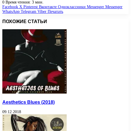
0
Время чтения: 3 мин.
Facebook
X
Pinterest
Вконтакте
Одноклассники
Messenger
Messenger
WhatsApp
Telegram
Viber
Печатать
ПОХОЖИЕ СТАТЬИ
Aesthetiсs Blues (2018)
09.12.2018