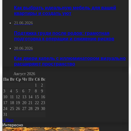
Как выбрать идеальную мебель для вашей
квартиры и создать уют
21.06.2026
Подтяжка груди после родов: грамотная
подготовка к операции и снижение рисков
20.06.2026
Как двери капель с иллюминатором визуально
расширяют пространство
Август 2026
Пн
Вт
Ср
Чт
Пт
Сб
Вс
1
2
3
4
5
6
7
8
9
10
11
12
13
14
15
16
17
18
19
20
21
22
23
24
25
26
27
28
29
30
31
« Июл
Интересно