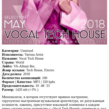
Категория:
Unmixed
Исполнитель:
Various Artist
Название:
Vocal Tech House
Страна:
World
Лейбл:
VA-Album Rec.
Жанр музыки:
Tech House, Electro
Дата релиза:
2018
Количество композиций:
100
Формат | Качество:
MP3 | 320 kpbs
Продолжительность:
10 :48 :33
Размер:
1420 mb (+3% )
Минимализм, в котором отсутствуют мрачное настроение,
скрупулезно выстроенная музыкальная архитектура, не допускающая
излишеств, наконец, присутствие вокальной изюминки в каждом
треке сделают ваше знакомство с «Vocal Tech Housel» приятным и даст