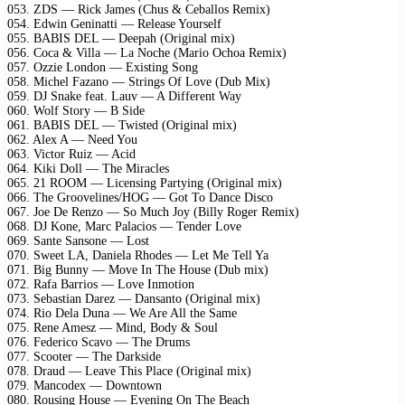
053. ZDS — Rick James (Chus & Ceballos Remix)
054. Edwin Geninatti — Release Yourself
055. BABIS DEL — Deepah (Original mix)
056. Coca & Villa — La Noche (Mario Ochoa Remix)
057. Ozzie London — Existing Song
058. Michel Fazano — Strings Of Love (Dub Mix)
059. DJ Snake feat. Lauv — A Different Way
060. Wolf Story — B Side
061. BABIS DEL — Twisted (Original mix)
062. Alex A — Need You
063. Victor Ruiz — Acid
064. Kiki Doll — The Miracles
065. 21 ROOM — Licensing Partying (Original mix)
066. The Groovelines/HOG — Got To Dance Disco
067. Joe De Renzo — So Much Joy (Billy Roger Remix)
068. DJ Kone, Marc Palacios — Tender Love
069. Sante Sansone — Lost
070. Sweet LA, Daniela Rhodes — Let Me Tell Ya
071. Big Bunny — Move In The House (Dub mix)
072. Rafa Barrios — Love Inmotion
073. Sebastian Darez — Dansanto (Original mix)
074. Rio Dela Duna — We Are All the Same
075. Rene Amesz — Mind, Body & Soul
076. Federico Scavo — The Drums
077. Scooter — The Darkside
078. Draud — Leave This Place (Original mix)
079. Mancodex — Downtown
080. Rousing House — Evening On The Beach