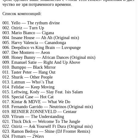
чуство не зря потраченного времени.
Список композиций:
001. Yello — The rythum divine
002. Oziriz — Turn Up
003. Mario Bianco — Cigana
004. Insane House — Ah Ah (Original mix)
005. Harvy Valencia — Canandonga
006. Deepdisco vs King Brain — Luvspunge
007. Dee Montero — Aeon
008. Honey Bunny — African Dances (Original mix)
009. Emanuel Satie — Right And Up Above
010. Bumppo — Black Mirror
011. Taster Peter — Hang Out
012. Shurik — Other People
013. Latmun — Who\’s That
014. Felidae — Keep Moving
015. Leftwing, Kody — Slay Feat. Isis Salam
016. Special Case — Hot Cat
017. Kintar & MDVE — What We Do
018. Fernando Garrido — Neutrinos (Original mix)
019. REINIER ZONNEVELD — Centaur
020. Yfirum — The Understanding
021. Thick Dick — Welcome To The Jungle
022. Oziriz — Ask Yourself Ft Dura (Original mix)
023. Ramon Bedoya — Shine (DJ Fronter Remix)
024. Flymars — 2Ways