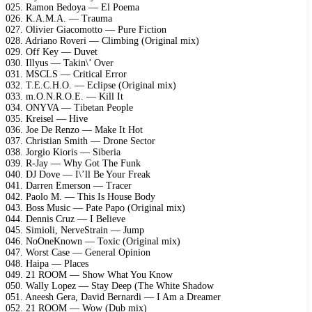
025. Ramon Bedoya — El Poema
026. K.A.M.A. — Trauma
027. Olivier Giacomotto — Pure Fiction
028. Adriano Roveri — Climbing (Original mix)
029. Off Key — Duvet
030. Illyus — Takin\’ Over
031. MSCLS — Critical Error
032. T.E.C.H.O. — Eclipse (Original mix)
033. m.O.N.R.O.E. — Kill It
034. ONYVA — Tibetan People
035. Kreisel — Hive
036. Joe De Renzo — Make It Hot
037. Christian Smith — Drone Sector
038. Jorgio Kioris — Siberia
039. R-Jay — Why Got The Funk
040. DJ Dove — I\’ll Be Your Freak
041. Darren Emerson — Tracer
042. Paolo M. — This Is House Body
043. Boss Music — Pate Papo (Original mix)
044. Dennis Cruz — I Believe
045. Simioli, NerveStrain — Jump
046. NoOneKnown — Toxic (Original mix)
047. Worst Case — General Opinion
048. Haipa — Places
049. 21 ROOM — Show What You Know
050. Wally Lopez — Stay Deep (The White Shadow
051. Aneesh Gera, David Bernardi — I Am a Dreamer
052. 21 ROOM — Wow (Dub mix)