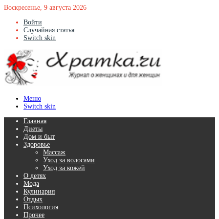
Воскресенье, 9 августа 2026
Войти
Случайная статья
Switch skin
Меню
Switch skin
Главная
Диеты
Дом и быт
Здоровье
Массаж
Уход за волосами
Уход за кожей
О детях
Мода
Кулинария
Отдых
Психология
Прочее