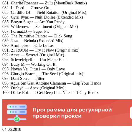
081. Charlie Roennez — Zulu (MoonDark Remix)
082. In Deed — Groove On
083. Cardillo DJ — Field Rotation (Original Mix)
084. Cyril Ryaz — Nuit Etoilee (Extended Mix)
085. Brown Sugar — Are You Ready
086. Wilderness — Sentiment (Original Mix)
087. Format:B — Super Pit
088. The Primitive Painter — Click Song
089. Josa — Nebula (Extended Mix)
090. Arminoise — Olle Le Le
091. 21 ROOM — Try It Now (Original mix)
092. Amst — Sexerei (Original Mix)
093. Schwefelgelb — Um Meine Haut
094. Eddy M — Working On It
095. Novan Vs. Titus1 — Only Love
096. Giorgio Bracci — The Seed (Original mix)
097. Dani Sbert — Filter
098. Agua Sin Gas, Antoine Clamaran — Clap Your Hands
099. Orphyd — Apex (Original Mix)
100. DJ Le Roi — I Get Deep Late Nite Tuff Guy Remix
04.06.2018