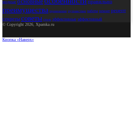
особенности
основные
правильно
модные
преимущества
рецепт
работы
ремонт
применение
путешествие
советы
секреты
эффективные
эффективный
стиль
© Copyright 2026, Xpamka.ru
Кнопка «Наверх»