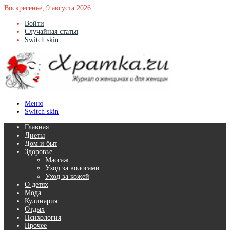
Воскресенье, 9 августа 2026
Войти
Случайная статья
Switch skin
Меню
Switch skin
Главная
Диеты
Дом и быт
Здоровье
Массаж
Уход за волосами
Уход за кожей
О детях
Мода
Кулинария
Отдых
Психология
Прочее