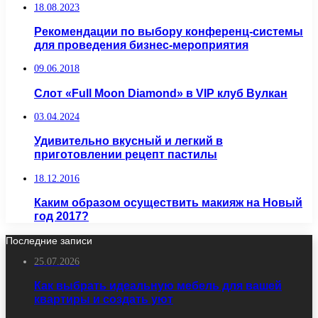
18.08.2023
Рекомендации по выбору конференц-системы
для проведения бизнес-мероприятия
09.06.2018
Слот «Full Moon Diamond» в VIP клуб Вулкан
03.04.2024
Удивительно вкусный и легкий в
приготовлении рецепт пастилы
18.12.2016
Каким образом осуществить макияж на Новый
год 2017?
Последние записи
25.07.2026
Как выбрать идеальную мебель для вашей
квартиры и создать уют