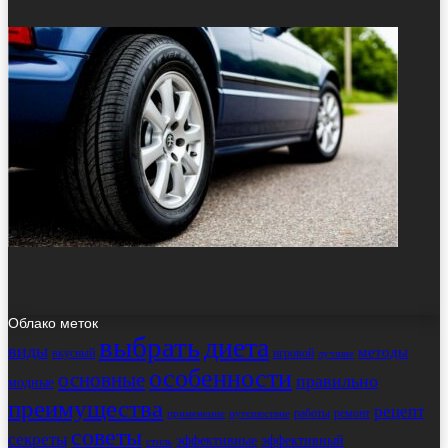
Облако меток
выбрать
диета
виды
методы
вкусный
игровой
лучшие
особенности
основные
правильно
модные
преимущества
рецепт
работы
ремонт
применение
путешествие
советы
секреты
эффективные
эффективный
стиль