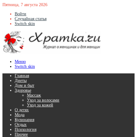
Пятница, 7 августа 2026
Войти
Случайная статья
Switch skin
Меню
Switch skin
Главная
Диеты
Дом и быт
Здоровье
Массаж
Уход за волосами
Уход за кожей
О детях
Мода
Кулинария
Отдых
Психология
Прочее