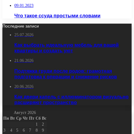
09.01.2023
Что такое ссуда простыми словами
Последние записи
25.07.2026
Как выбрать идеальную мебель для вашей
квартиры и создать уют
21.06.2026
Подтяжка груди после родов: грамотная
подготовка к операции и снижение рисков
20.06.2026
Как двери капель с иллюминатором визуально
расширяют пространство
Август 2026
Пн
Вт
Ср
Чт
Пт
Сб
Вс
1
2
3
4
5
6
7
8
9