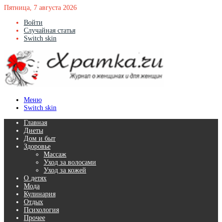
Пятница, 7 августа 2026
Войти
Случайная статья
Switch skin
Меню
Switch skin
Главная
Диеты
Дом и быт
Здоровье
Массаж
Уход за волосами
Уход за кожей
О детях
Мода
Кулинария
Отдых
Психология
Прочее