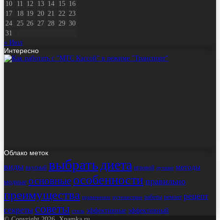
10
11
12
13
14
15
16
17
18
19
20
21
22
23
24
25
26
27
28
29
30
31
« Июл
Интересно
Облако меток
выбрать
диета
виды
методы
вкусный
игровой
лучшие
особенности
основные
правильно
модные
преимущества
рецепт
работы
ремонт
применение
путешествие
советы
секреты
эффективные
эффективный
стиль
© Copyright 2026, Xpamka.ru