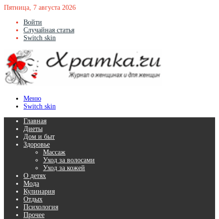
Пятница, 7 августа 2026
Войти
Случайная статья
Switch skin
Меню
Switch skin
Главная
Диеты
Дом и быт
Здоровье
Массаж
Уход за волосами
Уход за кожей
О детях
Мода
Кулинария
Отдых
Психология
Прочее