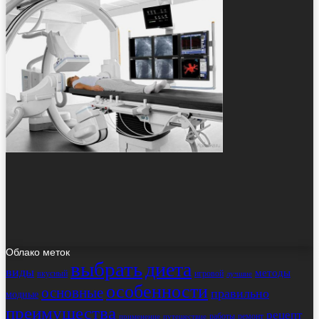
Облако меток
выбрать
диета
виды
методы
вкусный
игровой
лучшие
особенности
основные
правильно
модные
преимущества
рецепт
работы
ремонт
применение
путешествие