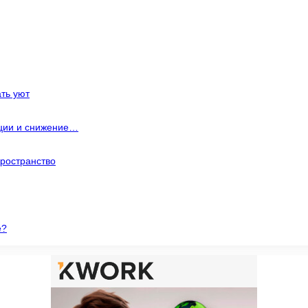
ть уют
ации и снижение…
ространство
е?