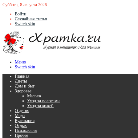
Суббота, 8 августа 2026
Войти
Случайная статья
Switch skin
Меню
Switch skin
Главная
Диеты
Дом и быт
Здоровье
Массаж
Уход за волосами
Уход за кожей
О детях
Мода
Кулинария
Отдых
Психология
Прочее