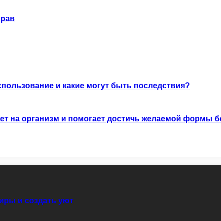
прав
спользование и какие могут быть последствия?
ет на организм и помогает достичь желаемой формы б
иры и создать уют