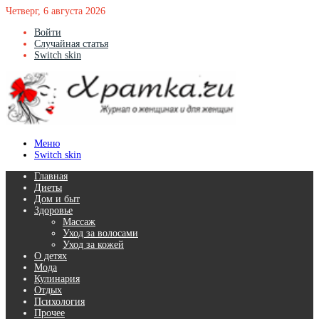
Четверг, 6 августа 2026
Войти
Случайная статья
Switch skin
Меню
Switch skin
Главная
Диеты
Дом и быт
Здоровье
Массаж
Уход за волосами
Уход за кожей
О детях
Мода
Кулинария
Отдых
Психология
Прочее