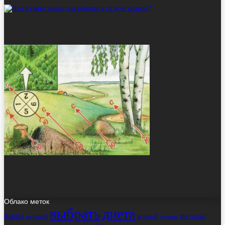
Облако меток
выбрать
диета
виды
методы
вкусный
игровой
лучшие