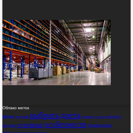
Облако меток
выбрать
диета
виды
методы
вкусный
игровой
лучшие
особенности
основные
правильно
модные