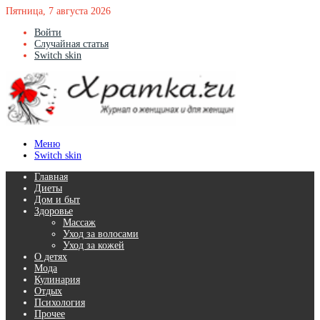
Пятница, 7 августа 2026
Войти
Случайная статья
Switch skin
Меню
Switch skin
Главная
Диеты
Дом и быт
Здоровье
Массаж
Уход за волосами
Уход за кожей
О детях
Мода
Кулинария
Отдых
Психология
Прочее