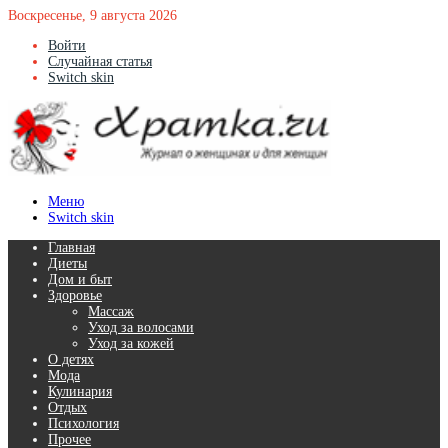
Воскресенье, 9 августа 2026
Войти
Случайная статья
Switch skin
Меню
Switch skin
Главная
Диеты
Дом и быт
Здоровье
Массаж
Уход за волосами
Уход за кожей
О детях
Мода
Кулинария
Отдых
Психология
Прочее