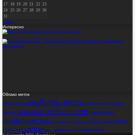
17
18
19
20
21
22
23
24
25
26
27
28
29
30
31
« Июл
Интересно
Облако меток
выбрать
диета
виды
методы
вкусный
игровой
лучшие
особенности
основные
правильно
модные
преимущества
рецепт
работы
ремонт
применение
путешествие
советы
секреты
эффективные
эффективный
стиль