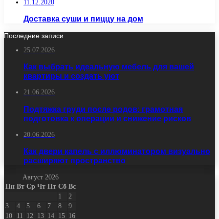
11.12.2020
Доставка суши и пиццу на дом
Последние записи
25.07.2026
Как выбрать идеальную мебель для вашей
квартиры и создать уют
21.06.2026
Подтяжка груди после родов: грамотная
подготовка к операции и снижение рисков
20.06.2026
Как двери капель с иллюминатором визуально
расширяют пространство
Август 2026
Пн
Вт
Ср
Чт
Пт
Сб
Вс
1
2
3
4
5
6
7
8
9
10
11
12
13
14
15
16