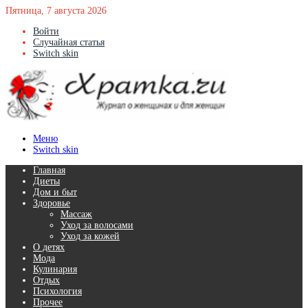
Пятница, 7 августа 2026
Войти
Случайная статья
Switch skin
Меню
Switch skin
Главная
Диеты
Дом и быт
Здоровье
Массаж
Уход за волосами
Уход за кожей
О детях
Мода
Кулинария
Отдых
Психология
Прочее