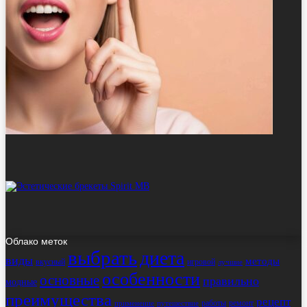
Облако меток
выбрать
диета
виды
методы
вкусный
игровой
лучшие
особенности
основные
правильно
модные
преимущества
рецепт
работы
ремонт
применение
путешествие