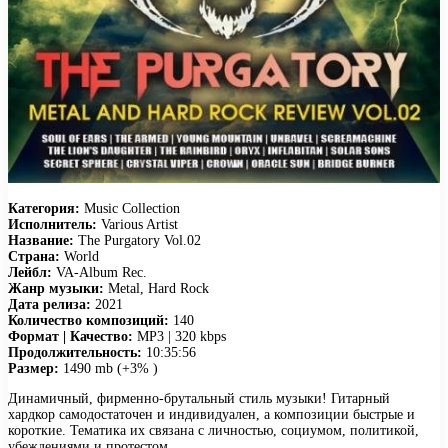
Категория:
Music Collection
Исполнитель:
Various Artist
Название:
The Purgatory Vol.02
Страна:
World
Лейбл:
VA-Album Rec.
Жанр музыки:
Metal, Hard Rock
Дата релиза:
2021
Количество композиций:
140
Формат | Качество:
MP3 | 320 kbps
Продолжительность:
10:35:56
Размер:
1490 mb (+3% )
Динамичный, фирменно-брутальный стиль музыки! Гитарный
хардкор самодостаточен и индивидуален, а композиции быстрые и
короткие. Тематика их связана с личностью, социумом, политикой,
убеждениями и протестом.