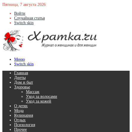
Пятница, 7 августа 2026
Войти
Случайная статья
Switch skin
Меню
Switch skin
Главная
Диеты
Дом и быт
Здоровье
Массаж
Уход за волосами
Уход за кожей
О детях
Мода
Кулинария
Отдых
Психология
Прочее