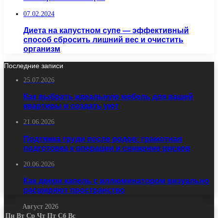
07.02.2024
Диета на капустном супе — эффективный
способ сбросить лишний вес и очистить
организм
Последние записи
25.07.2026
Как выбрать идеальную мебель для вашей
квартиры и создать уют
21.06.2026
Подтяжка груди после родов: грамотная
подготовка к операции и снижение рисков
20.06.2026
Как двери капель с иллюминатором визуально
расширяют пространство
Август 2026
Пн
Вт
Ср
Чт
Пт
Сб
Вс