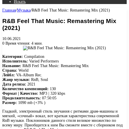
Искать
Главная
/
Музыка
/
R&B Feel That Music: Remastering Mix (2021)
R&B Feel That Music: Remastering Mix
(2021)
10.06.2021
0
Время чтения: 4 мин.
Категория:
Compilation
Исполнитель:
Varied Performers
Название:
R&B Feel That Music: Remastering Mix
Страна:
World
Лейбл:
VA-Album Rec.
Жанр музыки:
RnB, Soul
Дата релиза:
2021
Количество композиций:
130
Формат | Качество:
MP3 | 320 kbps
Продолжительность:
07:50:05
Размер:
1090 mb (+3% )
Гладкий, электронный стиль звучания с ритмами драм-машины и
мягкий, «сочный» вокал, вот краткая характеристика современной
RnB музыки. Поклонников данного стиля великое множество по
всему миру. Приобщится к ним Вы сможете вместе с сборником под