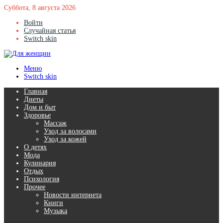
Суббота, 8 августа 2026
Войти
Случайная статья
Switch skin
Меню
Switch skin
Главная
Диеты
Дом и быт
Здоровье
Массаж
Уход за волосами
Уход за кожей
О детях
Мода
Кулинария
Отдых
Психология
Прочее
Новости интернета
Книги
Музыка