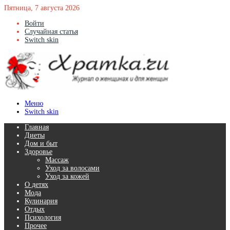
Пятница, 7 августа 2026
Войти
Случайная статья
Switch skin
Меню
Switch skin
Главная
Диеты
Дом и быт
Здоровье
Массаж
Уход за волосами
Уход за кожей
О детях
Мода
Кулинария
Отдых
Психология
Прочее