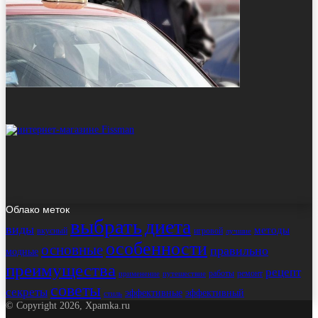
Облако меток
выбрать
диета
виды
методы
вкусный
игровой
лучшие
особенности
основные
правильно
модные
преимущества
рецепт
работы
ремонт
применение
путешествие
советы
секреты
эффективные
эффективный
стиль
© Copyright 2026, Xpamka.ru