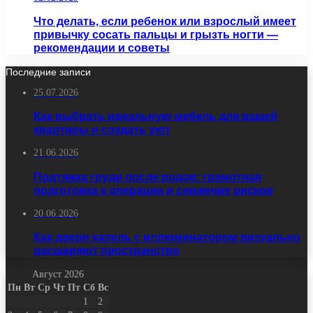
Что делать, если ребенок или взрослый имеет
привычку сосать пальцы и грызть ногти —
рекомендации и советы
Последние записи
25.07.2026
Как выбрать идеальную мебель для вашей
квартиры и создать уют
21.06.2026
Подтяжка груди после родов: грамотная
подготовка к операции и снижение рисков
20.06.2026
Как двери капель с иллюминатором визуально
расширяют пространство
Август 2026
Пн
Вт
Ср
Чт
Пт
Сб
Вс
1
2