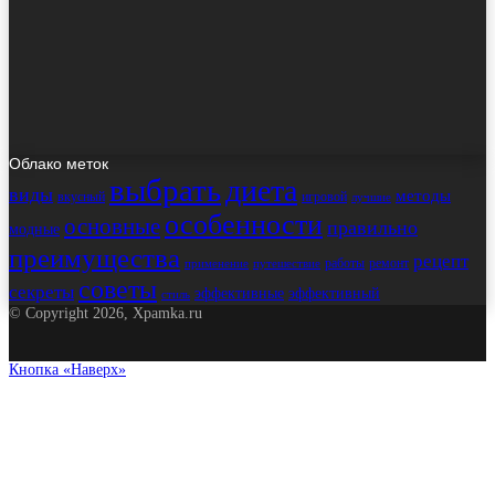
Облако меток
выбрать
диета
виды
методы
вкусный
игровой
лучшие
особенности
основные
правильно
модные
преимущества
рецепт
работы
ремонт
применение
путешествие
советы
секреты
эффективные
эффективный
стиль
© Copyright 2026, Xpamka.ru
Кнопка «Наверх»