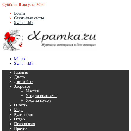
Суббота, 8 августа 2026
Войти
Случайная статья
Switch skin
Меню
Switch skin
Главная
Диеты
Дом и быт
Здоровье
Массаж
Уход за волосами
Уход за кожей
О детях
Мода
Кулинария
Отдых
Психология
Прочее