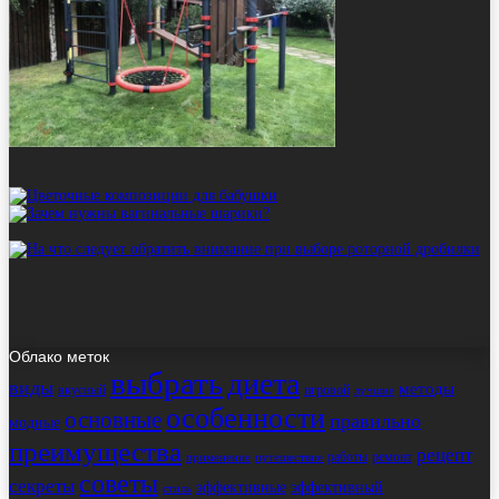
Облако меток
выбрать
диета
виды
методы
вкусный
игровой
лучшие
особенности
основные
правильно
модные
преимущества
рецепт
работы
ремонт
применение
путешествие
советы
секреты
эффективные
эффективный
стиль