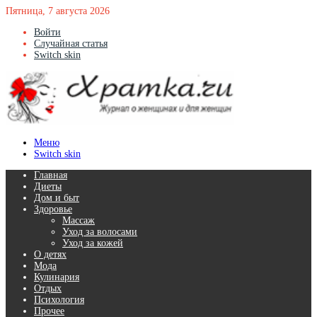
Пятница, 7 августа 2026
Войти
Случайная статья
Switch skin
Меню
Switch skin
Главная
Диеты
Дом и быт
Здоровье
Массаж
Уход за волосами
Уход за кожей
О детях
Мода
Кулинария
Отдых
Психология
Прочее