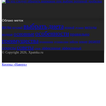
Облако меток
выбрать
диета
виды
методы
вкусный
игровой
лучшие
особенности
основные
правильно
модные
преимущества
рецепт
работы
ремонт
применение
путешествие
советы
секреты
эффективные
эффективный
стиль
© Copyright 2026, Xpamka.ru
Кнопка «Наверх»