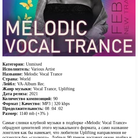
Категория:
Unmixed
Исполнитель:
Various Artist
Название:
Melodic Vocal Trance
Страна:
World
Лейбл:
VA-Album Rec.
Жанр музыки:
Vocal Trance, Uplifting
Дата релиза:
2021
Количество композиций:
90
Формат | Качество:
MP3 | 320 kbps
Продолжительность:
08 :04 :02
Размер:
1140 mb (+3% )
Самые сливки клубной музыки в подборке «Melodic Vocal Trance»
обрадуют ценителей этого музыкального формата, а само название
лонгплея как бы намекает, что любители Uplifting направления не
останутся без «сладкого». Добрых 90 треков доставит океан драйва и