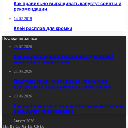
Как правильно выращивать капусту: советы и
рекомендации
14.02.2019
Клей расплав для кромки
Последние записи
25.07.2026
Как выбрать идеальную мебель для вашей
квартиры и создать уют
21.06.2026
Подтяжка груди после родов: грамотная
подготовка к операции и снижение рисков
20.06.2026
Как двери капель с иллюминатором визуально
расширяют пространство
Август 2026
Пн
Вт
Ср
Чт
Пт
Сб
Вс