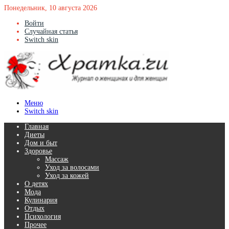
Понедельник, 10 августа 2026
Войти
Случайная статья
Switch skin
Меню
Switch skin
Главная
Диеты
Дом и быт
Здоровье
Массаж
Уход за волосами
Уход за кожей
О детях
Мода
Кулинария
Отдых
Психология
Прочее