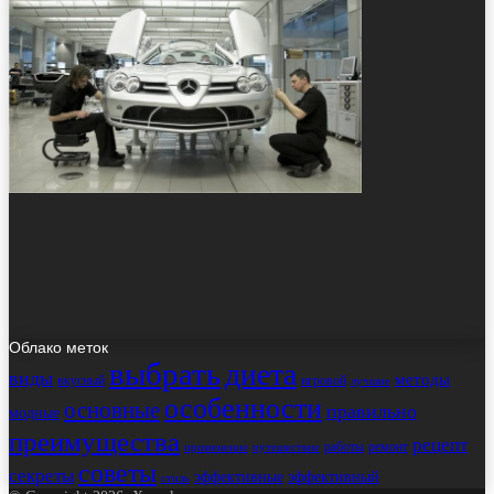
Облако меток
выбрать
диета
виды
методы
вкусный
игровой
лучшие
особенности
основные
правильно
модные
преимущества
рецепт
работы
ремонт
применение
путешествие
советы
секреты
эффективные
эффективный
стиль