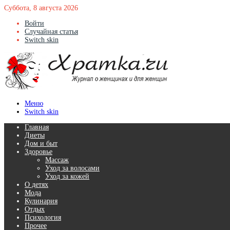
Суббота, 8 августа 2026
Войти
Случайная статья
Switch skin
Меню
Switch skin
Главная
Диеты
Дом и быт
Здоровье
Массаж
Уход за волосами
Уход за кожей
О детях
Мода
Кулинария
Отдых
Психология
Прочее