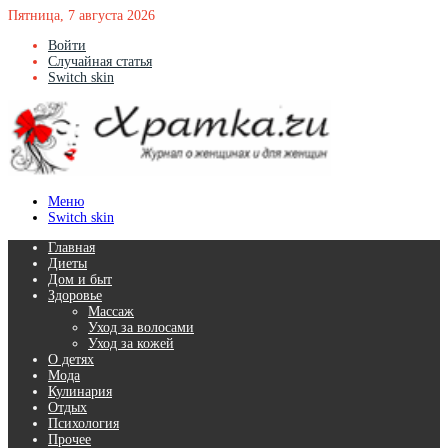
Пятница, 7 августа 2026
Войти
Случайная статья
Switch skin
Меню
Switch skin
Главная
Диеты
Дом и быт
Здоровье
Массаж
Уход за волосами
Уход за кожей
О детях
Мода
Кулинария
Отдых
Психология
Прочее