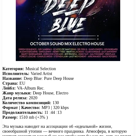
Категория:
Musical Selection
Исполнитель:
Varied Artist
Название:
Deep Blue: Pure Deep House
Страна:
EU
Лейбл:
VA-Album Rec.
Жанр музыки:
Deep House, Electro
Дата релиза:
2020
Количество композиций:
130
Формат | Качество:
MP3 | 320 kbps
Продолжительность:
11 :44 :13
Размер:
1510 mb (+3% )
Эта музыка наводит на ассоциации об «идеальной» жизни,
своеобразной утопии — вечного праздника. Атмосфера, в которую