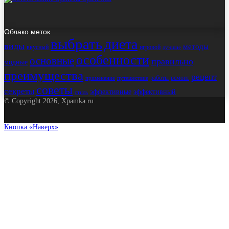
Облако меток
выбрать
диета
виды
методы
вкусный
игровой
лучшие
особенности
основные
правильно
модные
преимущества
рецепт
работы
ремонт
применение
путешествие
советы
секреты
эффективные
эффективный
стиль
© Copyright 2026, Xpamka.ru
Кнопка «Наверх»