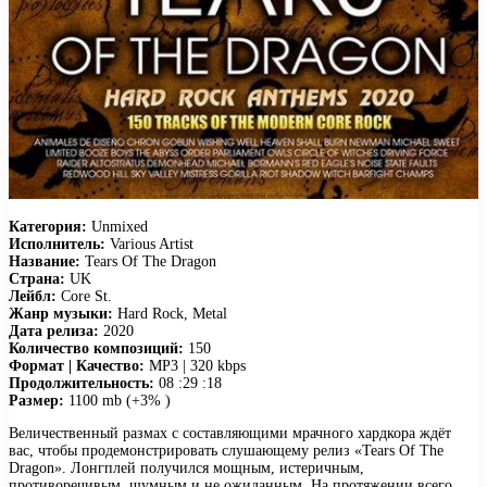
Категория:
Unmixed
Исполнитель:
Various Artist
Название:
Tears Of The Dragon
Страна:
UK
Лейбл:
Core St.
Жанр музыки:
Hard Rock, Metal
Дата релиза:
2020
Количество композиций:
150
Формат | Качество:
MP3 | 320 kbps
Продолжительность:
08 :29 :18
Размер:
1100 mb (+3% )
Величественный размах с составляющими мрачного хардкора ждёт
вас, чтобы продемонстрировать слушающему релиз «Tears Of The
Dragon». Лонгплей получился мощным, истеричным,
противоречивым, шумным и не ожиданным. На протяжении всего