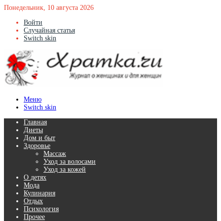
Понедельник, 10 августа 2026
Войти
Случайная статья
Switch skin
Меню
Switch skin
Главная
Диеты
Дом и быт
Здоровье
Массаж
Уход за волосами
Уход за кожей
О детях
Мода
Кулинария
Отдых
Психология
Прочее