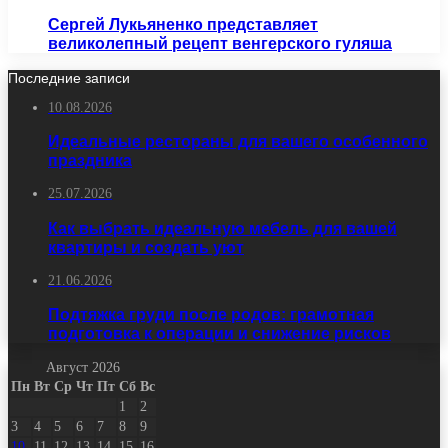
Сергей Лукьяненко представляет
великолепный рецепт венгерского гуляша
Последние записи
10.08.2026
Идеальные рестораны для вашего особенного
праздника
25.07.2026
Как выбрать идеальную мебель для вашей
квартиры и создать уют
21.06.2026
Подтяжка груди после родов: грамотная
подготовка к операции и снижение рисков
Август 2026
Пн
Вт
Ср
Чт
Пт
Сб
Вс
1
2
3
4
5
6
7
8
9
10
11
12
13
14
15
16