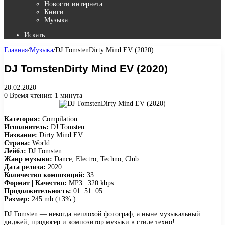
Новости интернета
Книги
Музыка
Искать
Главная
/
Музыка
/
DJ TomstenDirty Mind EV (2020)
DJ TomstenDirty Mind EV (2020)
20.02.2020
0
Время чтения: 1 минута
Категория:
Compilation
Исполнитель:
DJ Tomsten
Название:
Dirty Mind EV
Страна:
World
Лейбл:
DJ Tomsten
Жанр музыки:
Dance, Electro, Techno, Club
Дата релиза:
2020
Количество композиций:
33
Формат | Качество:
MP3 | 320 kbps
Продолжительность:
01 :51 :05
Размер:
245 mb (+3% )
DJ Tomsten — некогда неплохой фотограф, а ныне музыкальный
диджей, продюсер и композитор музыки в стиле техно!