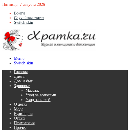
Пятница, 7 августа 2026
Войти
Случайная статья
Switch skin
Меню
Switch skin
Главная
Диеты
Дом и быт
Здоровье
Массаж
Уход за волосами
Уход за кожей
О детях
Мода
Кулинария
Отдых
Психология
Прочее