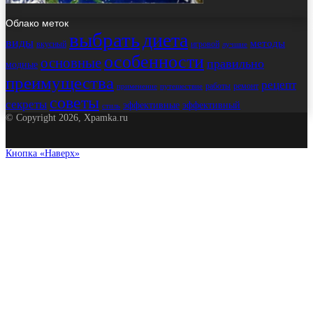
Облако меток
выбрать
диета
виды
методы
вкусный
игровой
лучшие
особенности
основные
правильно
модные
преимущества
рецепт
работы
ремонт
применение
путешествие
советы
секреты
эффективные
эффективный
стиль
© Copyright 2026, Xpamka.ru
Кнопка «Наверх»