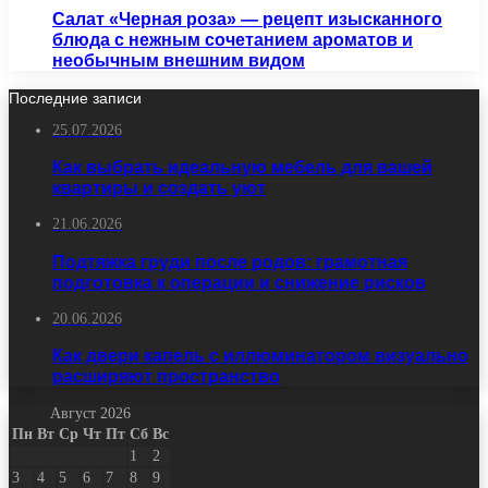
Салат «Черная роза» — рецепт изысканного
блюда с нежным сочетанием ароматов и
необычным внешним видом
Последние записи
25.07.2026
Как выбрать идеальную мебель для вашей
квартиры и создать уют
21.06.2026
Подтяжка груди после родов: грамотная
подготовка к операции и снижение рисков
20.06.2026
Как двери капель с иллюминатором визуально
расширяют пространство
Август 2026
Пн
Вт
Ср
Чт
Пт
Сб
Вс
1
2
3
4
5
6
7
8
9