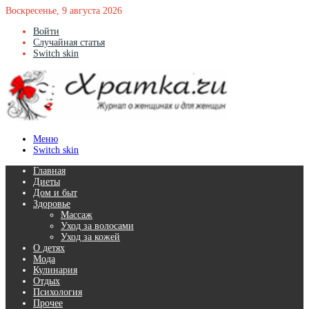
Воскресенье, 9 августа 2026
Войти
Случайная статья
Switch skin
Меню
Switch skin
Главная
Диеты
Дом и быт
Здоровье
Массаж
Уход за волосами
Уход за кожей
О детях
Мода
Кулинария
Отдых
Психология
Прочее