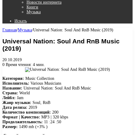
Новости интернета
Книги
Музыка
Искать
Главная
/
Музыка
/
Universal Nation: Soul And RnB Music (2019)
Universal Nation: Soul And RnB Music
(2019)
20.10.2019
0
Время чтения: 4 мин.
Категория:
Music Collection
Исполнитель:
Various Musicians
Название:
Universal Nation: Soul And RnB Music
Страна:
World
Лейбл:
Jam
Жанр музыки:
Soul, RnB
Дата релиза:
2019
Количество композиций:
200
Формат | Качество:
MP3 | 320 kbps
Продолжительность:
11 :24 :50
Размер:
1490 mb (+3% )