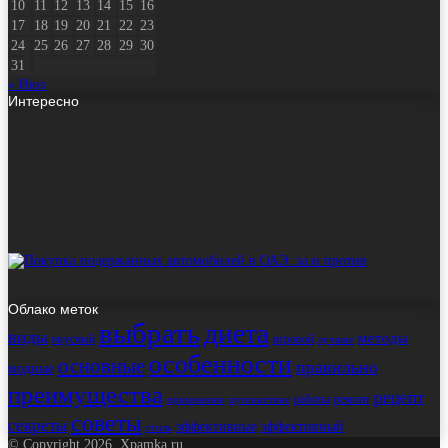
10
11
12
13
14
15
16
17
18
19
20
21
22
23
24
25
26
27
28
29
30
31
« Июл
Интересно
Облако меток
выбрать
диета
виды
методы
вкусный
игровой
лучшие
особенности
основные
правильно
модные
преимущества
рецепт
работы
ремонт
применение
путешествие
советы
секреты
эффективные
эффективный
стиль
© Copyright 2026, Xpamka.ru