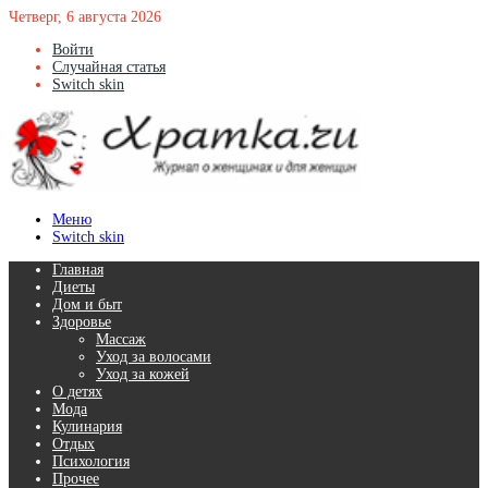
Четверг, 6 августа 2026
Войти
Случайная статья
Switch skin
Меню
Switch skin
Главная
Диеты
Дом и быт
Здоровье
Массаж
Уход за волосами
Уход за кожей
О детях
Мода
Кулинария
Отдых
Психология
Прочее