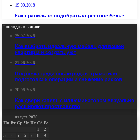
19.09.2018
Как правильно подобрать корсетное белье
Последние записи
25.07.2026
Как выбрать идеальную мебель для вашей
квартиры и создать уют
21.06.2026
Подтяжка груди после родов: грамотная
подготовка к операции и снижение рисков
20.06.2026
Как двери капель с иллюминатором визуально
расширяют пространство
Август 2026
Пн
Вт
Ср
Чт
Пт
Сб
Вс
1
2
3
4
5
6
7
8
9