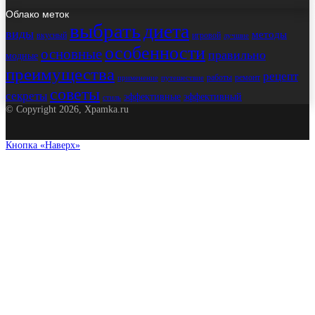
Облако меток
выбрать
диета
виды
методы
вкусный
игровой
лучшие
особенности
основные
правильно
модные
преимущества
рецепт
работы
ремонт
применение
путешествие
советы
секреты
эффективные
эффективный
стиль
© Copyright 2026, Xpamka.ru
Кнопка «Наверх»