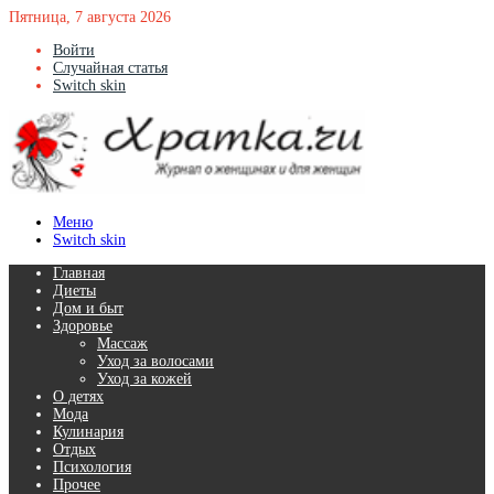
Пятница, 7 августа 2026
Войти
Случайная статья
Switch skin
Меню
Switch skin
Главная
Диеты
Дом и быт
Здоровье
Массаж
Уход за волосами
Уход за кожей
О детях
Мода
Кулинария
Отдых
Психология
Прочее