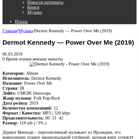
Новости интернета
Книги
Музыка
Искать
Главная
/
Музыка
/
Dermot Kennedy — Power Over Me (2019)
Dermot Kennedy — Power Over Me (2019)
06.03.2019
0
Время чтения меньше минуты
Категория:
Album
Исполнитель:
Dermot Kennedy
Название:
Power Over Me
Страна:
IR
Лейбл:
UMGRI Interscope
Жанр музыки:
Folk Pop-Rock
Дата релиза:
2019
Количество композиций:
12
Формат | Качество:
MP3 | 320 kbps
Продолжительность:
00 :51 :42
Размер:
118 mb (+3% )
Дермот Кеннеди – перспективный музыкант из Ирландии, его
композиции отдают эмоциональной глубиной, которая вмиг сотрясёт