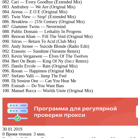
082. Cari — Every Goodbye (Extended Mix)
083. Andruboy — We Are (Original Mix)
084. Aressa — Z.O.E (Original Mix)
085. Twin View — Stop! (Extended Mix)
086. Breakless — 21St Century (Original Mix)
087. Glammer Twins — Nevermind
088. Public Domain — Lethality In Progress
089. Rezwan Khan — Fill The Void (Original Mix)
090. Sitrus — Return To Acid (Club Mix)
091. Andy Jornee — Suicide Blonde (Radio Edit)
092. Etasonic — Sunshine (Varsente Remix)
093. Kevin Vergauwen — Elves Of The Twelves
094. Bert On Beats — King Of Ny (Iso:r Remix)
095. Danilo Ercole — Rain (Original Mix)
096. Rooan — Happiness (Original Mix)
097. Stefano Valli — Jump The Feel
098. Dj Session One — Can You Hear Me
099. Essiuah — Do You Want Bass
100. Manuel Rocca — Worlds Unite (Original Mix)
30.01.2019
0
Время чтения: 3 мин.