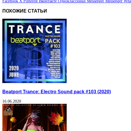
Facebook
X
Pinterest
Вконтакте
Одноклассники
Messenger
Messenger
Wha
ПОХОЖИЕ СТАТЬИ
Beatport Trance: Electro Sound pack #103 (2020)
16.06.2020