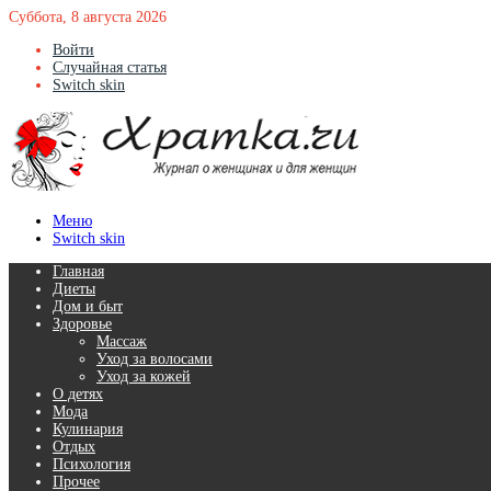
Суббота, 8 августа 2026
Войти
Случайная статья
Switch skin
Меню
Switch skin
Главная
Диеты
Дом и быт
Здоровье
Массаж
Уход за волосами
Уход за кожей
О детях
Мода
Кулинария
Отдых
Психология
Прочее