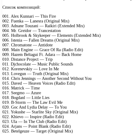
Список композиций:
001. Alex Kunnari — This Fire
002. Fuenka — Lanesra (Original Mix)
003. Adnane Touzani — Raikiri (Extended Mix)
004. Mr. Greidor — Trancestation
005. Holbrook & Skykeeper — Elements (Extended Mix)
006. Istenia — Fallen Dreams (Original Mix)
007. Chromatone — Antidote
008. Main Engine — Grace Of Ra (Radio Edit)
009. Hazem Beltagui Ft. Adara — Back Home
010. Distance Project — Trip
011. Djchocolate — Music Public Sounds
012. Korenevskiy — Love In Me
013. Lovegun — Truth (Original Mix)
014. Chris Jennings — Another Second Without You
015. Daved — Heaven Voices (Radio Edit)
016. Matrick — Time
017. Seegmo — Azure
018. Bogdanl — Little Lies
019. B-Storm — The Law Evil Me
020. Goc And Lydia Delay — To You
021. Yokushe — Starlite Sky (Original Mix)
022. Khievo — Inspire (Radio Edit)
023. Ula — In The Club (Radio Edit)
024. Arjans — Point Blank (Radio Edit)
025. Betelgeuze — Target (Original Mix)