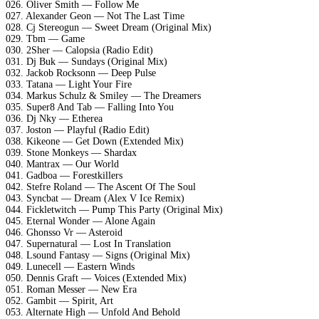
026. Oliver Smith — Follow Me
027. Alexander Geon — Not The Last Time
028. Cj Stereogun — Sweet Dream (Original Mix)
029. Tbm — Game
030. 2Sher — Calopsia (Radio Edit)
031. Dj Buk — Sundays (Original Mix)
032. Jackob Rocksonn — Deep Pulse
033. Tatana — Light Your Fire
034. Markus Schulz & Smiley — The Dreamers
035. Super8 And Tab — Falling Into You
036. Dj Nky — Etherea
037. Joston — Playful (Radio Edit)
038. Kikeone — Get Down (Extended Mix)
039. Stone Monkeys — Shardax
040. Mantrax — Our World
041. Gadboa — Forestkillers
042. Stefre Roland — The Ascent Of The Soul
043. Syncbat — Dream (Alex V Ice Remix)
044. Fickletwitch — Pump This Party (Original Mix)
045. Eternal Wonder — Alone Again
046. Ghonsso Vr — Asteroid
047. Supernatural — Lost In Translation
048. Lsound Fantasy — Signs (Original Mix)
049. Lunecell — Eastern Winds
050. Dennis Graft — Voices (Extended Mix)
051. Roman Messer — New Era
052. Gambit — Spirit, Art
053. Alternate High — Unfold And Behold