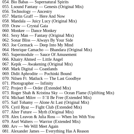
054. Bio Babas — Supernatural Spirits
055. Lsound Fantasy — Genesis (Original Mix)
056. Technology — Ancestry
057. Martin Graff — Here And Now
058. Mandala — Juicy Lucy (Original Mix)
059. Oraw — Crystal Gaia
060. Monkee — Dance Monkey
061. Sexy Man — Fantasy (Original Mix)
062. Sonar Bliss — Always By Your Side
063. Joe Cormack — Deep Into My Mind
064. Henrique Camacho — Bhandara (Original Mix)
065. Supermodule — Sauce Of Amusement
066. Khairy Ahmed — Little Angel
067. Kepik — Awakening (Original Mix)
068. Mark Digital — Coastlands
069. Didit Aphrodite — Pochinki Bound
070. Nilsen Ft. Matluck — The Last Goodbye
071. Photographer — Infinity
072. Project 8 — Order (Extended Mix)
073. Roger Shah & Kristina Sky — Ocean Flame (Uplifting Mix)
074. Michael Milov — I\’ll Be Free (Extended Mix)
075. Saif Tohamy — Alone At Last (Original Mix)
076. Cyril Ryaz — Fight Club (Extended Mix)
077. Alter Future — Myth (Original Mix)
078. Alex Leavon & Julia Ross — When Im With You
079. Axel Walters — Warrior (Extended Mix)
080. Arv — We Will Meet Again
081. Alexander James — Everything Has A Reason