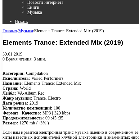
Новости интернета
Книги
Музыка
Искать
Главная
/
Музыка
/
Elements Trance: Extended Mix (2019)
Elements Trance: Extended Mix (2019)
30.01.2019
0
Время чтения: 3 мин.
Категория:
Compilation
Исполнитель:
Varied Performers
Название:
Elements Trance: Extended Mix
Страна:
World
Лейбл:
VA-Album Rec.
Жанр музыки:
Trance, Electro
Дата релиза:
2019
Количество композиций:
100
Формат | Качество:
MP3 | 320 kbps
Продолжительность:
09 :45 :35
Размер:
1270 mb (+3% )
Если вам нравится электронная транс музыка именно в современном её 
хиты известных исполнителей клубной электроники и знаменитых евр