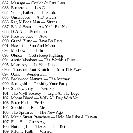
082. Massage — Couldn\’t Care Less
083. Pannetone — Les Chars
084. Young Fathers — Tremolo
085. Unswabbed — A L\’envers
086. Rag N Bone Man — Sirens
087. Baked Beans — Aw Yeah But Nah
088. D.A.N. — Pendulum
089. Face To Face — Aok
090. Grand Blanc — Reve Bb Reve
091. Hawaii — Sun And Moon
092. Mo Lowda — Lilu
093. Obnox — Gotta Keep Fighting
094. Arctic Monkeys — The World\’s First
095. Morrissey — In Your Lap
096. Thousand Foot Krutch — Born This Way
097. Oasis — Wonderwall
098. Backwood Menace — The Journey
099. Santigold — Crashing Your Party
100. Shadowparty — Even So
101. The Vryll Society — Light At The Edge
102. Moose Blood — Walk All Day With You
103. Peter Hall — Bride
104. Shoshin — Rate Me
105. The Spitfires — The New Age
106. Manic Street Preachers — Hold Me Like A Heaven
107. Plan B — Guess Again
108. Nothing But Thieves — Get Better
109. Paloma Faith — Warrior