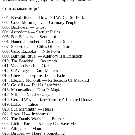
Список композиций:
001. Royal Blood — How Did We Get So Dark
002. Good Morning Tv — Ordinary People
003. Badflower — Ghost
004. Astrodome — Secular Fields
005. Bad Pelicans — Svmmertime
006. Haunted Leather — Diamond Sleep
007. Spacemetal — Cities Of The Dead
008. Ouzo Bazooka — Nile Fever
009. Burning Ritual — Auditory Hallucination
010. The Brackish — Beermoth
011. Voodoo Beach — Ozean
012. C Average — Dark Matters
013. Chew — Deep Inside The Fade
014. Electric Monolith — Reflections Of Mankind
015. Go!zilla — Evil Is Satisfying
016. Moonwalks — Dust Is Magic
017. Slift — Doppler Ganger
018. Gerard Way — Baby You\’re A Haunted House
019. Lakes — Tahoe
020. Sun Mammuth — Heara
021. Local H — Innocents
022. The Dandy Warhols — Forever
023. Linkin Park — Nobody Can Save Me
024. Altopalo — Mono
025. Birdpen — There\’s Something