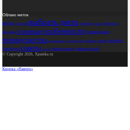
Облако меток
выбрать
диета
виды
методы
вкусный
игровой
лучшие
особенности
основные
правильно
модные
преимущества
рецепт
работы
ремонт
применение
путешествие
советы
секреты
эффективные
эффективный
стиль
© Copyright 2026, Xpamka.ru
Кнопка «Наверх»