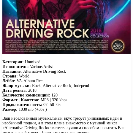
Категория:
Unmixed
Исполнитель:
Various Artist
Название:
Alternative Driving Rock
Страна:
World
Лейбл:
VA-Album Rec.
Жанр музыки:
Rock, Alternative Rock, Independ
Дата релиза:
2018
Количество композиций:
120
Формат | Качество:
MP3 | 320 kbps
Продолжительность:
07 :50 :03
Размер:
1030 mb (+3% )
Ваш избалованный музыкальный вкус требует уникальных идей и
необычной подачи, а в этом плане знакомство с музыкой микса
«Alternative Driving Rock» является лучшим способом насытить Ваш
музыкальный голод. Приятного прослушивания!