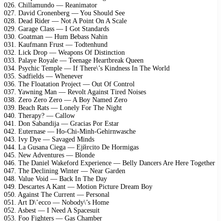
026. Chillamundo — Reanimator
027. David Cronenberg — You Should See
028. Dead Rider — Not A Point On A Scale
029. Garage Class — I Got Standards
030. Goatman — Hum Bebass Nahin
031. Kaufmann Frust — Todtenhund
032. Lick Drop — Weapons Of Distinction
033. Palaye Royale — Teenage Heartbreak Queen
034. Psychic Temple — If There\’s Kindness In The World
035. Sadfields — Whenever
036. The Floatation Project — Out Of Control
037. Yawning Man — Revolt Against Tired Noises
038. Zero Zero Zero — A Boy Named Zero
039. Beach Rats — Lonely For The Night
040. Therapy? — Callow
041. Don Sabandija — Gracias Por Estar
042. Euternase — Ho-Chi-Minh-Gehirnwasche
043. Ivy Dye — Savaged Minds
044. La Gusana Ciega — Ejйrcito De Hormigas
045. New Adventures — Blonde
046. The Daniel Wakeford Experience — Belly Dancers Are Here Together
047. The Declining Winter — Near Garden
048. Value Void — Back In The Day
049. Descartes A Kant — Motion Picture Dream Boy
050. Against The Current — Personal
051. Art D\’ecco — Nobody\’s Home
052. Asbest — I Need A Spacesuit
053. Foo Fighters — Gas Chamber