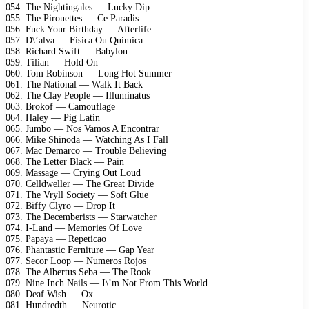
054. The Nightingales — Lucky Dip
055. The Pirouettes — Ce Paradis
056. Fuck Your Birthday — Afterlife
057. D\’alva — Fisica Ou Quimica
058. Richard Swift — Babylon
059. Tilian — Hold On
060. Tom Robinson — Long Hot Summer
061. The National — Walk It Back
062. The Clay People — Illuminatus
063. Brokof — Camouflage
064. Haley — Pig Latin
065. Jumbo — Nos Vamos A Encontrar
066. Mike Shinoda — Watching As I Fall
067. Mac Demarco — Trouble Believing
068. The Letter Black — Pain
069. Massage — Crying Out Loud
070. Celldweller — The Great Divide
071. The Vryll Society — Soft Glue
072. Biffy Clyro — Drop It
073. The Decemberists — Starwatcher
074. I-Land — Memories Of Love
075. Papaya — Repeticao
076. Phantastic Ferniture — Gap Year
077. Seсor Loop — Numeros Rojos
078. The Albertus Seba — The Rook
079. Nine Inch Nails — I\’m Not From This World
080. Deaf Wish — Ox
081. Hundredth — Neurotic