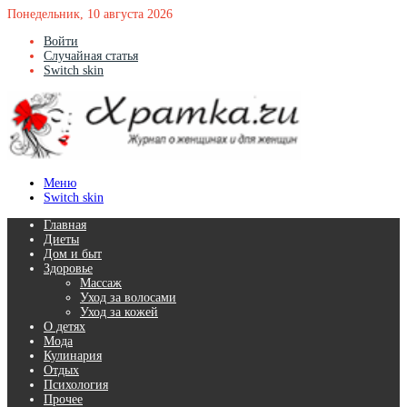
Понедельник, 10 августа 2026
Войти
Случайная статья
Switch skin
Меню
Switch skin
Главная
Диеты
Дом и быт
Здоровье
Массаж
Уход за волосами
Уход за кожей
О детях
Мода
Кулинария
Отдых
Психология
Прочее