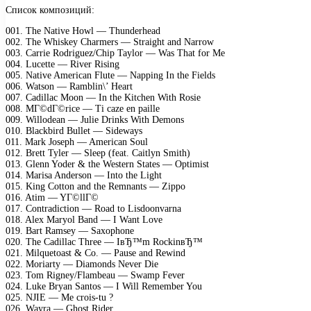
Список композиций:
001. The Native Howl — Thunderhead
002. The Whiskey Charmers — Straight and Narrow
003. Carrie Rodriguez/Chip Taylor — Was That for Me
004. Lucette — River Rising
005. Native American Flute — Napping In the Fields
006. Watson — Ramblin\’ Heart
007. Cadillac Moon — In the Kitchen With Rosie
008. MГ©dГ©rice — Ti caze en paille
009. Willodean — Julie Drinks With Demons
010. Blackbird Bullet — Sideways
011. Mark Joseph — American Soul
012. Brett Tyler — Sleep (feat. Caitlyn Smith)
013. Glenn Yoder & the Western States — Optimist
014. Marisa Anderson — Into the Light
015. King Cotton and the Remnants — Zippo
016. Atim — YГ©llГ©
017. Contradiction — Road to Lisdoonvarna
018. Alex Maryol Band — I Want Love
019. Bart Ramsey — Saxophone
020. The Cadillac Three — IвЂ™m RockinвЂ™
021. Milquetoast & Co. — Pause and Rewind
022. Moriarty — Diamonds Never Die
023. Tom Rigney/Flambeau — Swamp Fever
024. Luke Bryan Santos — I Will Remember You
025. NJIE — Me crois-tu ?
026. Wayra — Ghost Rider