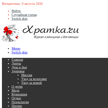
Воскресенье, 9 августа 2026
Войти
Случайная статья
Switch skin
Меню
Switch skin
Главная
Диеты
Дом и быт
Здоровье
Массаж
Уход за волосами
Уход за кожей
О детях
Мода
Кулинария
Отдых
Психология
Прочее