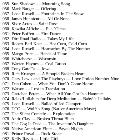
055. Sun Shadows — Mourning Song
056. Mark Barger — Offering
057. Leon Russell — Footprints In The Snow
058. James Hunnicutt — All Or None
059. Sixty Acres — Saint Rose
060. Kawika Alfiche — Pua `Olena
061. Peter Buffett — Fire Dance
062. Dirt Road Radio — Takes My Life
063. Robert Earl Keen — Hot Corn, Cold Corn
064. Leon Russell — Heartaches By The Number
065. Margo Price — Hands of Time
066. Whitehorse — Wisconsin
067. Warren Haynes — Coal Tattoo
068. Tony GarcГ­a — Iowa
069. Rich Krueger — A Stoopid Broken Heart
070. Gary Lewis and The Playboys — Love Potion Number Nine
071. Dan Cohen — When You Don\’t Come Home
072. Watson — Lost in Translation
073. Gretchen Peters — When All You Got Is a Hammer
074. Relax/Lullabies for Deep Meditation — Baby\’s Lullaby
075. Leon Russell — Ballad of Jed Clampett
076. TCO — Wolf\’s Song (Native American Music)
077. The Silent Comedy — Exploitation
078. Antic Clay — Broken Throat Blues
079. The Cog Is Dead — The Inventor\’s Daughter
080. Native American Flute — Bayou Nights
081. Prince Royal — Rock Stone
082. Kelly Ravin — Little Girl