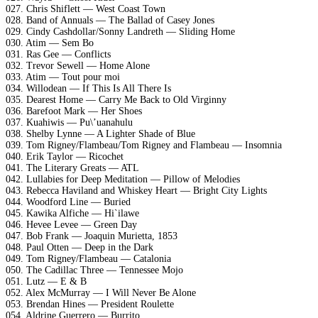
027. Chris Shiflett — West Coast Town
028. Band of Annuals — The Ballad of Casey Jones
029. Cindy Cashdollar/Sonny Landreth — Sliding Home
030. Atim — Sem Bo
031. Ras Gee — Conflicts
032. Trevor Sewell — Home Alone
033. Atim — Tout pour moi
034. Willodean — If This Is All There Is
035. Dearest Home — Carry Me Back to Old Virginny
036. Barefoot Mark — Her Shoes
037. Kuahiwis — Pu\’uanahulu
038. Shelby Lynne — A Lighter Shade of Blue
039. Tom Rigney/Flambeau/Tom Rigney and Flambeau — Insomnia
040. Erik Taylor — Ricochet
041. The Literary Greats — ATL
042. Lullabies for Deep Meditation — Pillow of Melodies
043. Rebecca Haviland and Whiskey Heart — Bright City Lights
044. Woodford Line — Buried
045. Kawika Alfiche — Hi`ilawe
046. Hevee Levee — Green Day
047. Bob Frank — Joaquin Murietta, 1853
048. Paul Otten — Deep in the Dark
049. Tom Rigney/Flambeau — Catalonia
050. The Cadillac Three — Tennessee Mojo
051. Lutz — E & B
052. Alex McMurray — I Will Never Be Alone
053. Brendan Hines — President Roulette
054. Aldrine Guerrero — Burrito