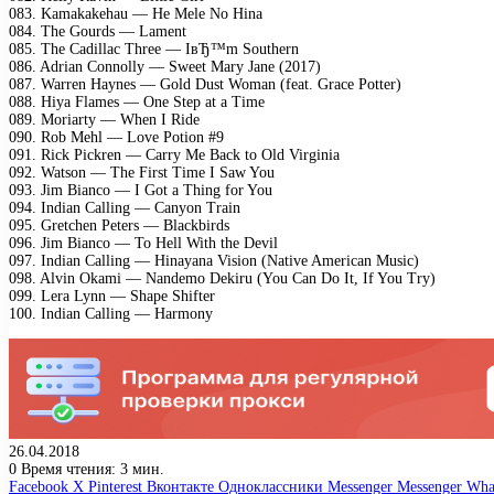
083. Kamakakehau — He Mele No Hina
084. The Gourds — Lament
085. The Cadillac Three — IвЂ™m Southern
086. Adrian Connolly — Sweet Mary Jane (2017)
087. Warren Haynes — Gold Dust Woman (feat. Grace Potter)
088. Hiya Flames — One Step at a Time
089. Moriarty — When I Ride
090. Rob Mehl — Love Potion #9
091. Rick Pickren — Carry Me Back to Old Virginia
092. Watson — The First Time I Saw You
093. Jim Bianco — I Got a Thing for You
094. Indian Calling — Canyon Train
095. Gretchen Peters — Blackbirds
096. Jim Bianco — To Hell With the Devil
097. Indian Calling — Hinayana Vision (Native American Music)
098. Alvin Okami — Nandemo Dekiru (You Can Do It, If You Try)
099. Lera Lynn — Shape Shifter
100. Indian Calling — Harmony
26.04.2018
0
Время чтения: 3 мин.
Facebook
X
Pinterest
Вконтакте
Одноклассники
Messenger
Messenger
Wha