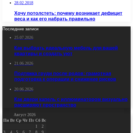
28.02.2018
Хочу потолстеть: почему возникает дефицит
веса и как его набрать правильно
Последние записи
25.07.2026
Как выбрать идеальную мебель для вашей
квартиры и создать уют
21.06.2026
Подтяжка груди после родов: грамотная
подготовка к операции и снижение рисков
20.06.2026
Как двери капель с иллюминатором визуально
расширяют пространство
Август 2026
Пн
Вт
Ср
Чт
Пт
Сб
Вс
1
2
3
4
5
6
7
8
9