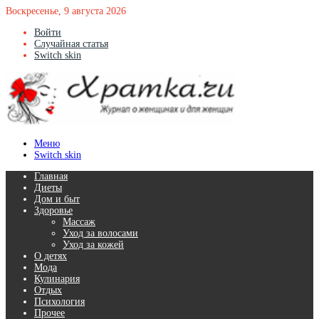
Воскресенье, 9 августа 2026
Войти
Случайная статья
Switch skin
Меню
Switch skin
Главная
Диеты
Дом и быт
Здоровье
Массаж
Уход за волосами
Уход за кожей
О детях
Мода
Кулинария
Отдых
Психология
Прочее