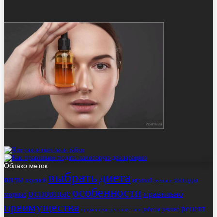
Облако меток
выбрать
диета
виды
методы
вкусный
игровой
лучшие
особенности
основные
правильно
модные
преимущества
рецепт
работы
ремонт
применение
путешествие