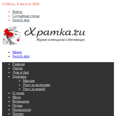
Суббота, 8 августа 2026
Войти
Случайная статья
Switch skin
Меню
Switch skin
Главная
Диеты
Дом и быт
Здоровье
Массаж
Уход за волосами
Уход за кожей
О детях
Мода
Кулинария
Отдых
Психология
Прочее