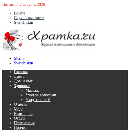
Пятница, 7 августа 2026
Войти
Случайная статья
Switch skin
Меню
Switch skin
Главная
Диеты
Дом и быт
Здоровье
Массаж
Уход за волосами
Уход за кожей
О детях
Мода
Кулинария
Отдых
Психология
Прочее