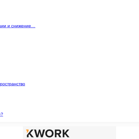
ации и снижение…
ространство
е?