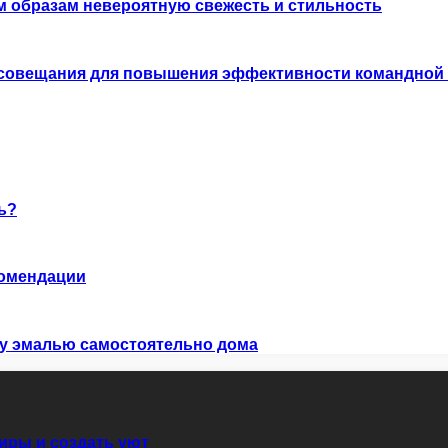
м образам невероятную свежесть и стильность
 совещания для повышения эффективности командной
ь?
комендации
ну эмалью самостоятельно дома
иры и создать уют