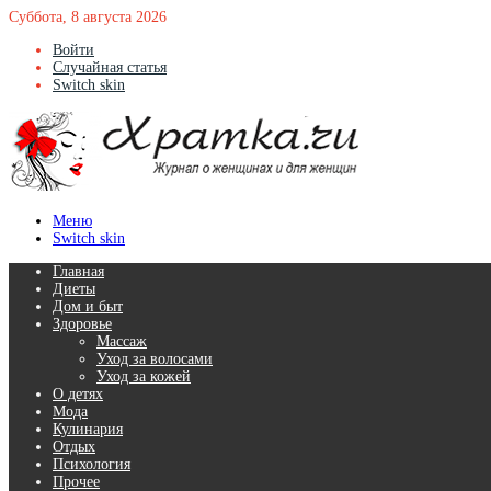
Суббота, 8 августа 2026
Войти
Случайная статья
Switch skin
Меню
Switch skin
Главная
Диеты
Дом и быт
Здоровье
Массаж
Уход за волосами
Уход за кожей
О детях
Мода
Кулинария
Отдых
Психология
Прочее