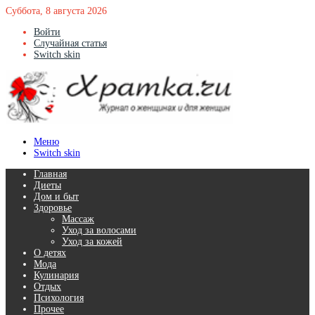
Суббота, 8 августа 2026
Войти
Случайная статья
Switch skin
Меню
Switch skin
Главная
Диеты
Дом и быт
Здоровье
Массаж
Уход за волосами
Уход за кожей
О детях
Мода
Кулинария
Отдых
Психология
Прочее